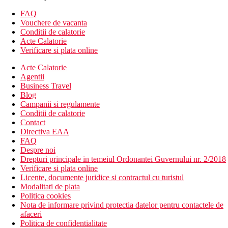
Descrierea hotelului
FAQ
Hotelul dispune de:
Vouchere de vacanta
hol de intrare cu receptie
Conditii de calatorie
restaurantul principal
Acte Calatorie
snack bar
Verificare si plata online
2 baruri
Acte Calatorie
Wi-Fi la receptie (gratuit)
Agentii
internet cafe (contra cost)
Business Travel
Colt TV
Blog
mini market
Campanii si regulamente
coafor
Conditii de calatorie
sala de conferinte
Contact
piscina cu o sectiune separata pentru copii (sezlonguri si
Directiva EAA
umbrele gratuite)
FAQ
piscina interioara (deschisa pana pe 15/05 si de la 15/09)
Despre noi
Descrierea plajei
Drepturi principale in temeiul Ordonantei Guvernului nr. 2/2018
plaja nisipoasa
Verificare si plata online
sezlonguri si umbrele gratuite
Licente, documente juridice si contractul cu turistul
prosoape de plaja contra cost
Modalitati de plata
bar pe plaja contra cost
Politica cookies
Nota de informare privind protectia datelor pentru contactele de
Activitati sportive gratuite
afaceri
volei pe plaja
Politica de confidentialitate