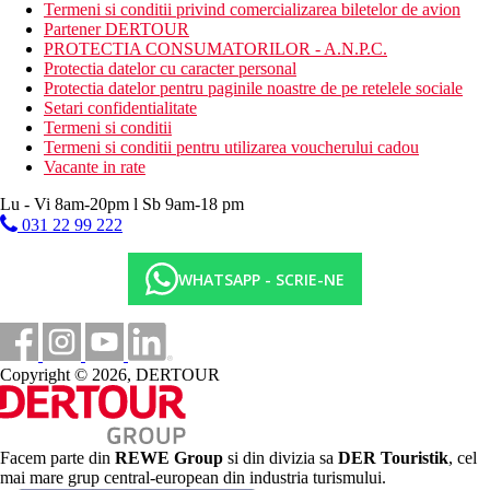
tenis de masa
Termeni si conditii privind comercializarea biletelor de avion
fitness
Partener DERTOUR
baie turceasca
PROTECTIA CONSUMATORILOR - A.N.P.C.
Protectia datelor cu caracter personal
Activitati sportive contra cost
Protectia datelor pentru paginile noastre de pe retelele sociale
biliard
Setari confidentialitate
PlayStation
Termeni si conditii
sporturi acvatice pe plaja
Termeni si conditii pentru utilizarea voucherului cadou
masaje
Vacante in rate
Dieta
Lu - Vi 8am-20pm l Sb 9am-18 pm
All Inclusive:
031 22 99 222
Restaurant principal: 07.30–10.00 mic dejun tip bufet,
10.00–10.30 mic dejun servit, 12.30–14.00 pranz tip
bufet, 18.30–20.30 cina tip bufet, cafea, ceai si bauturi
WHATSAPP - SCRIE-NE
racoritoare la micul dejun, bauturi racoritoare, bere, vin la
pranz si cina si selectionate bauturi alcoolice (produse
local, la robinet)
Snack bar: 11.00-17.00 gustari usoare, cafea si deserturi
Copyright © 2026, DERTOUR
Inghetata: 13.30–14.30
Lobby bar: 10.00-23.00 bauturi nealcoolice si alcoolice de
productie locala
Va rugam sa retineti: orele si locurile de serviciu de mai sus sunt
stabilite de hotel si pot fi modificate
Facem parte din
REWE Group
si din divizia sa
DER Touristik
, cel
mai mare grup central-european din industria turismului.