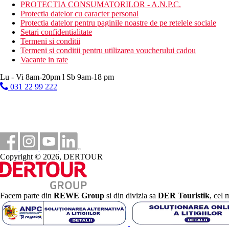
PROTECTIA CONSUMATORILOR - A.N.P.C.
Activitati sportive contra cost
Protectia datelor cu caracter personal
biliard
Protectia datelor pentru paginile noastre de pe retelele sociale
sporturi acvatice motorizate si nemotorizate pe plaja
Setari confidentialitate
sauna
Termeni si conditii
masaje
Termeni si conditii pentru utilizarea voucherului cadou
proceduri hamam
Vacante in rate
Dieta
Lu - Vi 8am-20pm l Sb 9am-18 pm
All Inclusive:
031 22 99 222
Mic dejun, pranz si cina tip bufet in restaurantul principal
Cafea si gustari (17:00-18:00)
Gustare de dupa-amiaza langa piscina (14:00-17:00)
Bauturi alcoolice si nealcoolice de productie locala la bar
Orele de mai sus pot fi modificate.
Categoria oficiala
4 stele
Copyright © 2026, DERTOUR
Site web
Site web:
https://kleopatraadabeachhotel.com/En/Index
Facem parte din
REWE Group
si din divizia sa
DER Touristik
, cel 
Distanţe
121 km