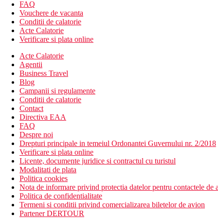
86 de camere intr-o cladire cu 5 etaje
FAQ
lift
Vouchere de vacanta
hol de intrare cu receptie
Conditii de calatorie
restaurant principal
Acte Calatorie
bar la piscina
Verificare si plata online
piscina
Acte Calatorie
piscina pentru copii
Agentii
sezlonguri si umbrele gratuite langa piscina
Business Travel
camera TV
Blog
serviciu de spalatorie (contra cost)
Campanii si regulamente
Descrierea plajei
Conditii de calatorie
Plaja cu nisip prin drum local - la cca 10 m de hotel
Contact
sezlonguri si umbrele contra cost
Directiva EAA
prosoape nefurnizate de hotel
FAQ
Despre noi
Activitati sportive gratuite
Drepturi principale in temeiul Ordonantei Guvernului nr. 2/2018
tenis de masa
Verificare si plata online
volei pe plaja
Licente, documente juridice si contractul cu turistul
centru de fitness
Modalitati de plata
program de animatie bland (2x pe saptamana)
Politica cookies
darts
Nota de informare privind protectia datelor pentru contactele de a
loc de joaca public pentru copii in afara hotelului
Politica de confidentialitate
piscina pentru copii in hotel
Termeni si conditii privind comercializarea biletelor de avion
intrare la baia turceasca (Hammam)
Partener DERTOUR