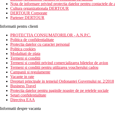
Nota de informare privind protectia datelor pentru contactele de a
Distanta
Cultura organizationala DERTOUR
Hotel direct in Alanya langa plaja Cleopatrei
DERTOUR Corporate
la aproximativ 123 km de aeroportul din Antalya
Partener DERTOUR
la cca. 46 km de aeroportul Gazipasa-Alanya
La aproximativ 2 km de centrul orasului Alanya
Informatii pentru clienti
Descrierea camerei
PROTECTIA CONSUMATORILOR - A.N.P.C.
Toate tipurile de camere dispun de:
Politica de confidentialitate
TV
Protectia datelor cu caracter personal
aer conditionat
Politica cookies
WiFi
Modalitati de plata
telefon
Termeni si conditii
baie cu dus sau cada
Termeni si conditii privind comercializarea biletelor de avion
uscator de par
Termeni si conditii pentru utilizarea voucherului cadou
seif
Campanii si regulamente
prosoape
Vacante in rate
servicii de curatatorie
Drepturi principale in temeiul Ordonantei Guvernului nr. 2/2018
fierbator
Business Travel
minibar
Protectia datelor pentru paginile noastre de pe retelele sociale
balcon
Setari confidentialitate
pat twin sau dublu
Directiva EAA
Descrierea hotelului
Informatii despre vacanta
Hotelul dispune de: