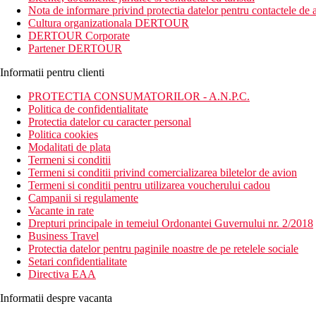
Distanta
Nota de informare privind protectia datelor pentru contactele de a
Distanta de la aeroport: 16 km
Cultura organizationala DERTOUR
Cel mai apropiat oras: Kundu (2 km)
DERTOUR Corporate
plaja aproape de hotel
Partener DERTOUR
Descrierea camerei
Informatii pentru clienti
Toate tipurile de camere dispun de:
Balcon
PROTECTIA CONSUMATORILOR - A.N.P.C.
Baie cu dus sau cada
Politica de confidentialitate
Seif digital (gratuit)
Protectia datelor cu caracter personal
Mini bar
Politica cookies
Telefon
Modalitati de plata
Uscator de par
Termeni si conditii
Fierbator
Termeni si conditii privind comercializarea biletelor de avion
Wifi
Termeni si conditii pentru utilizarea voucherului cadou
TV LCD (satelit)
Campanii si regulamente
Halat de baie
Vacante in rate
fierbator
Drepturi principale in temeiul Ordonantei Guvernului nr. 2/2018
Papuci
Business Travel
Oglinda de machiaj
Protectia datelor pentru paginile noastre de pe retelele sociale
Set de ingrijire VIP (set de barbierit, set dentar, pieptene, p
Setari confidentialitate
Directiva EAA
Descrierea hotelului
Hotelul dispune de:
Informatii despre vacanta
666 camere