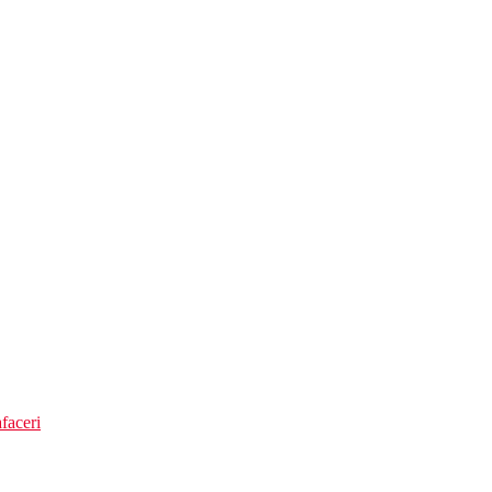
nean)
faceri