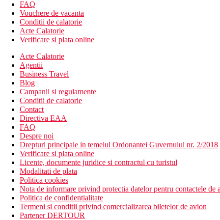
hol intrare cu receptie
FAQ
restaurant principal
Vouchere de vacanta
4 restaurante a la carte (italian, mexican, turcesc, meditera
Conditii de calatorie
7 baruri
Acte Calatorie
sala de conferinte
Verificare si plata online
mini market
Acte Calatorie
piscina exterioara
Agentii
piscina cu tobogane
Business Travel
piscina interioara
Blog
sezlonguri, umbrele si prosoape gratuite
Campanii si regulamente
Descrierea plajei
Conditii de calatorie
plaja cu pietris si nisip
Contact
un debarcader este situata chiar langa hotel
Directiva EAA
sezlonguri, umbrele si prosoape gratuite pe plaja
FAQ
Despre noi
Activitati sportive gratuite
Drepturi principale in temeiul Ordonantei Guvernului nr. 2/2018
Centru spa, masaje, baie turceasca, sauna
Verificare si plata online
coafor, servicii de infrumusetare, manichiura, pedichiura
Licente, documente juridice si contractul cu turistul
centru de fitness, yoga, zumba, gimnastica acvatica,
Modalitati de plata
terenuri de tenis, lectii de tenis, tenis de masa
Politica cookies
baschet, minifotbal, volei pe plaja
Nota de informare privind protectia datelor pentru contactele de a
tir cu arcul, petanque, darts
Politica de confidentialitate
polo pe apa
Termeni si conditii privind comercializarea biletelor de avion
sporturi nautice
Partener DERTOUR