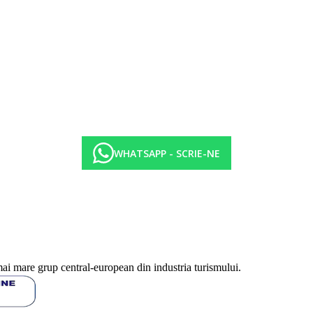
ichiura, pedichiura
WHATSAPP - SCRIE-NE
ratuite
te, bauturi de specialitate si bauturi imbuteliate
mai mare grup central-european din industria turismului.