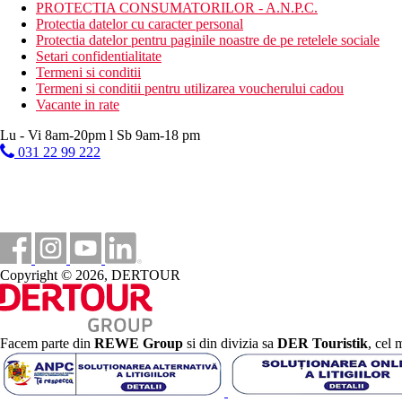
sala de jocuri
PROTECTIA CONSUMATORILOR - A.N.P.C.
biliard, playstation
Protectia datelor cu caracter personal
muzica live, seri si spectacole tematice speciale
Protectia datelor pentru paginile noastre de pe retelele sociale
programe de animatie
Setari confidentialitate
Termeni si conditii
Activitati sportive contra cost
Termeni si conditii pentru utilizarea voucherului cadou
centru spa, masaje, coafura, servicii de infrumusetare, man
Vacante in rate
sporturi acvatice
sala de jocuri
Lu - Vi 8am-20pm l Sb 9am-18 pm
biliard, playstation
031 22 99 222
lectii de tenis, iluminat teren de tenis
Dieta
Ultra all inclusive:
bufet de mic dejun, pranz si cina
gustari in timpul zilei si noptii
bauturi alcoolice si nealcoolice locale si unele din import g
Copyright © 2026, DERTOUR
contra cost: alte bauturi din import, sucuri de fructe proaspe
Categoria oficiala
5 stele
Facem parte din
REWE Group
si din divizia sa
DER Touristik
, cel 
Site web
https://kremlinpalace.com.tr/en