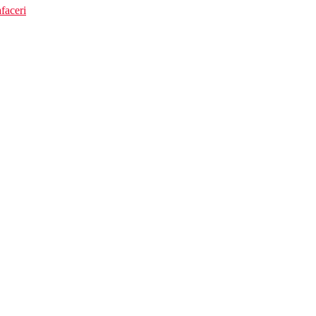
faceri
ila de unghii, lac de pantofi, burete loofah, incaltator)