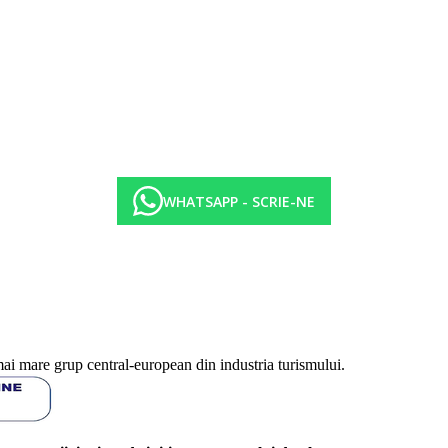
WHATSAPP - SCRIE-NE
0-10.30 mic dejun tarziu, 12.30-14.30 pranz tip bufet, 18.30-21.00 cina t
mai mare grup central-european din industria turismului.
cina