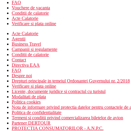
FAQ
Descrierea hotelului
Vouchere de vacanta
Hotelul dispune de:
Conditii de calatorie
Acte Calatorie
hol de intrare cu receptie
Verificare si plata online
restaurant principal
Acte Calatorie
snack bar
Agentii
3 baruri
Business Travel
Wi-Fi (gratuit la receptie)
Campanii si regulamente
magazine
Conditii de calatorie
coafor
Contact
sala de conferinte
Directiva EAA
2 piscine (sezlonguri, umbrele si prosoape gratuite)
FAQ
piscina pentru copii
Despre noi
parc acvatic (in sectiunea Royal & Resort)
Drepturi principale in temeiul Ordonantei Guvernului nr. 2/2018
mini club (pentru copii 4-12 ani)
Verificare si plata online
loc de joaca
Licente, documente juridice si contractul cu turistul
discoteca
Modalitati de plata
Descrierea plajei
Politica cookies
plaja cu nisip
Nota de informare privind protectia datelor pentru contactele de a
sezlonguri, umbrele si prosoape gratuite
Politica de confidentialitate
bar pe plaja
Termeni si conditii privind comercializarea biletelor de avion
Partener DERTOUR
Activitati sportive gratuite
PROTECTIA CONSUMATORILOR - A.N.P.C.