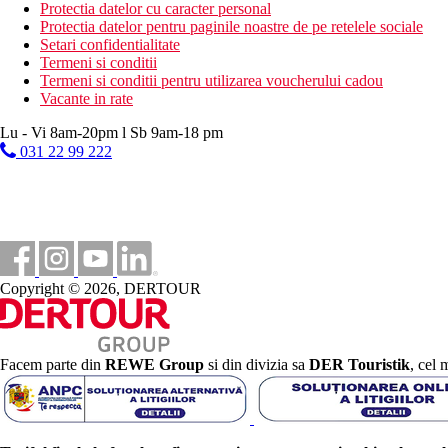
programe de animatie
Protectia datelor cu caracter personal
programe de seara
Protectia datelor pentru paginile noastre de pe retelele sociale
tenis de masa
Setari confidentialitate
volei pe plaja
Termeni si conditii
darts
Termeni si conditii pentru utilizarea voucherului cadou
bocce
Vacante in rate
polo pe apa
gimnastica acvatica
Lu - Vi 8am-20pm l Sb 9am-18 pm
baschet
031 22 99 222
aerobic
table
jocuri de carti
Activitati sportive contra cost
Centru SPA
baie turceasca si sauna
Copyright © 2026, DERTOUR
masaje
sporturi acvatice pe plaja
Masa
Restaurant principal: 07.00-10.00 mic dejun tip bufet, 10.0
Facem parte din
REWE Group
si din divizia sa
DER Touristik
, cel 
non-alcoolice servite la micul dejun, bufet pentru copii la 
Snack bar pe terasa: 11.30-16.00 bauturi racoritoare
Lobby bar: 10.00–01.00, 16.30–17.30 cafea, ceai
Bar langa piscina: 10.00-24.00