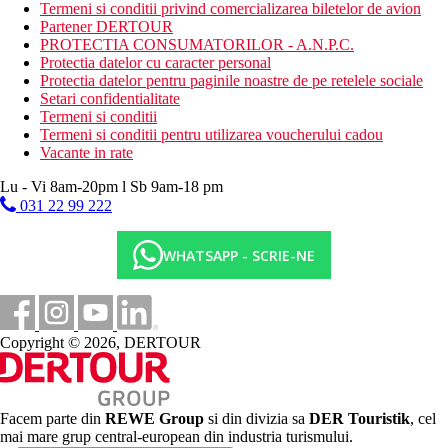
Wellness
Termeni si conditii privind comercializarea biletelor de avion
Gratuit: intrare la baia turceasca, sauna, camera de
Partener DERTOUR
relaxare.
PROTECTIA CONSUMATORILOR - A.N.P.C.
Contra cost: masaje, ingrijire corporala si a pielii.
Protectia datelor cu caracter personal
Protectia datelor pentru paginile noastre de pe retelele sociale
Mese
Setari confidentialitate
All Inclusive
Termeni si conditii
Mic dejun, pranz si cina tip bufet
Termeni si conditii pentru utilizarea voucherului cadou
Gustare
Vacante in rate
Cafea si deserturi in timpul dupa-amiezii la patiserie
Gustare de dimineata si dupa-amiaza - fast-food in snack
Lu - Vi 8am-20pm l Sb 9am-18 pm
bar
031 22 99 222
Bauturi alcoolice si nealcoolice (10:00-17:00)
Categoria oficiala
WHATSAPP - SCRIE-NE
4 stele
Distanţe
Copyright © 2026, DERTOUR
108 km
Distanta de cel mai apropiat aeroport
0 m
Facem parte din
REWE Group
si din divizia sa
DER Touristik
, cel
Distanta pana la plaja
mai mare grup central-european din industria turismului.