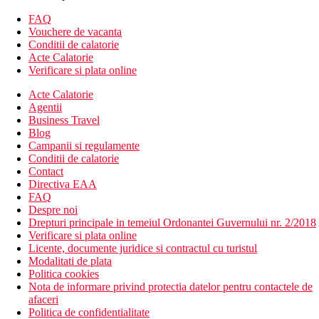
snack bar
patiserie
FAQ
restaurant italian A la Carte (cu rezervare gratuita)
Vouchere de vacanta
piscina principala
Conditii de calatorie
piscina pentru copii, sezlonguri, umbrele si gratuit
Acte Calatorie
prosoape
Verificare si plata online
zona de cumparaturi (mini market, suveniruri, optica,
Acte Calatorie
articole din piele)
Agentii
servicii de coafura (contra cost)
Business Travel
servicii de spalatorie (contra cost)
Blog
servicii medicale (contra cost)
Campanii si regulamente
servicii de fotograf (contra cost)
Conditii de calatorie
inchirieri auto (contra cost)
Contact
room service (contra cost)
Directiva EAA
Descrierea plajei
FAQ
O plaja lunga cu nisip este chiar langa hotel
Despre noi
Sezlonguri, umbrele si prosoape gratuite
Drepturi principale in temeiul Ordonantei Guvernului nr. 2/2018
Bar pe plaja ca parte a All Inclusive
Verificare si plata online
Licente, documente juridice si contractul cu turistul
Oferta sportiva
Modalitati de plata
Gratuit: tenis de masa, volei pe plaja, darts, centru de
Politica cookies
fitness.
Nota de informare privind protectia datelor pentru contactele de
Contra cost: sporturi acvatice motorizate si nemotorizate.
afaceri
Politica de confidentialitate