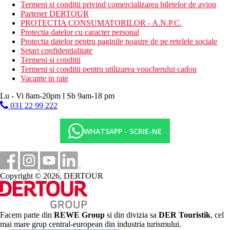
Termeni si conditii privind comercializarea biletelor de avion
Partener DERTOUR
65 km
PROTECTIA CONSUMATORILOR - A.N.P.C.
Distanta de cel mai apropiat aeroport
Protectia datelor cu caracter personal
Protectia datelor pentru paginile noastre de pe retelele sociale
0 m
Setari confidentialitate
Distanta pana la plaja
Termeni si conditii
Termeni si conditii pentru utilizarea voucherului cadou
6 km
Vacante in rate
Centrul orasului
Lu - Vi 8am-20pm l Sb 9am-18 pm
Plaja
031 22 99 222
Sezlonguri si umbrele gratuite pe plaja
WHATSAPP - SCRIE-NE
Vacanta la plaja
Piscine
Piscina pentru copii
Copyright © 2026, DERTOUR
Galerie foto
Facem parte din
REWE Group
si din divizia sa
DER Touristik
, cel
mai mare grup central-european din industria turismului.