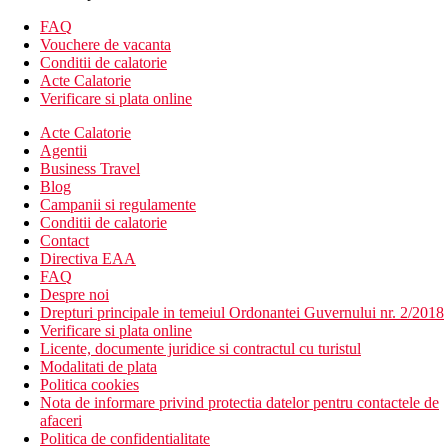
Descrierea plajei
privat, nisip si pietris, cu debarcader
FAQ
sezlonguri, umbrele, prosoape de plaja (gratuit)
Vouchere de vacanta
Conditii de calatorie
Sport si relaxare
Acte Calatorie
Gratuit
Verificare si plata online
complex de piscine
sezlonguri, saltele si umbrele langa piscine
Acte Calatorie
sala de fitness, aerobic, step, yoga
Agentii
terenuri de tenis
Business Travel
tenis de masa, volei pe plaja, baschet, fotbal si gimnastica
Blog
acvatica
Campanii si regulamente
programe de animatie, muzica live, discoteca
Conditii de calatorie
Contra cost
Contact
centru spa
Directiva EAA
iluminat teren si echipament de tenis
FAQ
sporturi nautice pe plaja
Despre noi
Drepturi principale in temeiul Ordonantei Guvernului nr. 2/2018
Mese
Verificare si plata online
Ultra All Inclusive
Licente, documente juridice si contractul cu turistul
Modalitati de plata
Categoria oficiala
Politica cookies
5 stele
Nota de informare privind protectia datelor pentru contactele de
afaceri
Distanţe
Politica de confidentialitate