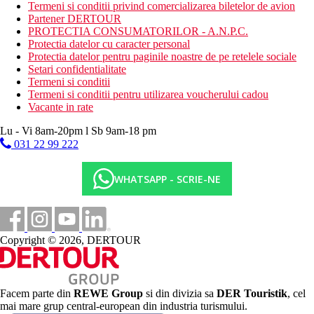
aerobic
Termeni si conditii privind comercializarea biletelor de avion
volei pe plaja
Partener DERTOUR
polo pe apa
PROTECTIA CONSUMATORILOR - A.N.P.C.
biliard
Protectia datelor cu caracter personal
darts
Protectia datelor pentru paginile noastre de pe retelele sociale
tenis de masa
Setari confidentialitate
Baie turceasca si sauna
Termeni si conditii
Termeni si conditii pentru utilizarea voucherului cadou
Activitati sportive contra cost
Vacante in rate
masaje si proceduri in baile turcesti
sporturi acvatice pe plaja
Lu - Vi 8am-20pm l Sb 9am-18 pm
031 22 99 222
Dieta
All Inclusive:
valabilitatea programului All inclusive 09:00-00:00,
WHATSAPP - SCRIE-NE
(09:00-01:00 iulie-august)
mic dejun, pranz si cina tip bufet, mic dejun continental
tarziu
inghetata, cafea/ceai dupa-amiaza si deserturi
Copyright © 2026, DERTOUR
cantitate nelimitata de bauturi nealcoolice si alcoolice
imbuteliate de productie locala si unele din import
Categoria oficiala
4 stele
Facem parte din
REWE Group
si din divizia sa
DER Touristik
, cel
mai mare grup central-european din industria turismului.
Nota