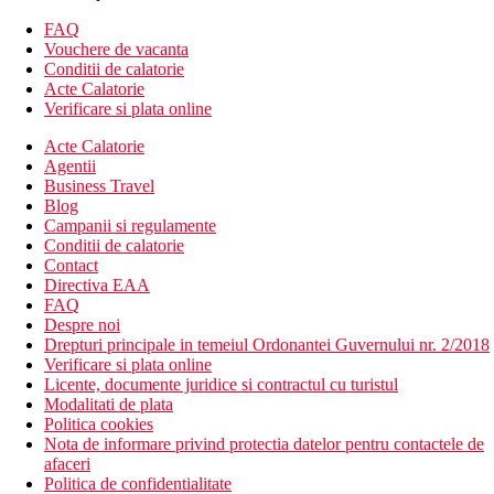
Vedere la mare | Vedere laterala la mare | Vedere la
FAQ
gradina
Vouchere de vacanta
Descrierea hotelului
Conditii de calatorie
Hotelul dispune de:
Acte Calatorie
hol de intrare cu receptie
Verificare si plata online
restaurant principal
Acte Calatorie
snack bar
Agentii
2 baruri
Business Travel
mini market
Blog
coafor (contra cost)
Campanii si regulamente
Wi-Fi in hol, pe plaja si langa piscina (gratuit)
Conditii de calatorie
piscina (sezlonguri, umbrele de soare si prosoape gratuite)
Contact
piscina pentru copii
Directiva EAA
mini club (4-12 ani)
FAQ
loc de joaca
Despre noi
Descrierea plajei
Drepturi principale in temeiul Ordonantei Guvernului nr. 2/2018
plaja nisipoasa
Verificare si plata online
sezlonguri, umbrele si prosoape gratuite
Licente, documente juridice si contractul cu turistul
Modalitati de plata
Activitati sportive gratuite
Politica cookies
programe de animatie de zi si de seara
Nota de informare privind protectia datelor pentru contactele de
camera de joaca pentru copii
afaceri
fitness
Politica de confidentialitate