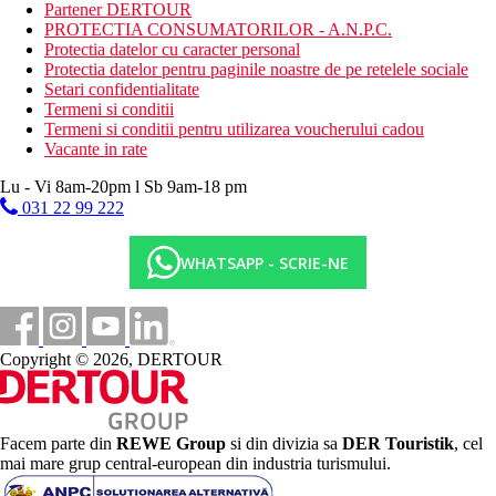
Partener DERTOUR
Descrierea plajei
PROTECTIA CONSUMATORILOR - A.N.P.C.
Plaja cu nisip
Protectia datelor cu caracter personal
intrare treptata in mare chiar langa hotel
Protectia datelor pentru paginile noastre de pe retelele sociale
bar pe plaja ca parte a Ultra All Inclusive
Setari confidentialitate
sezlonguri si umbrele gratuite
Termeni si conditii
Termeni si conditii pentru utilizarea voucherului cadou
Activitati sportive gratuite
Vacante in rate
Teren de tenis/echipament de tenis
baschet
Lu - Vi 8am-20pm l Sb 9am-18 pm
volei pe plaja
031 22 99 222
fotbal
centru de fitness
WHATSAPP - SCRIE-NE
program de animatie sportiva (zumba, step, yoga, pilates,
polo pe apa, gimnastica acvatica)
program de animatie in timpul zilei si seara, muzica live,
spectacole profesionale
sauna, intrare la baia turceasca (hammam)
Copyright © 2026, DERTOUR
Club pentru copii
Activitati sportive contra cost
sporturi nautice motorizate si nemotorizate pe plaja
bowling
Facem parte din
REWE Group
si din divizia sa
DER Touristik
, cel
biliard
mai mare grup central-european din industria turismului.
sala de jocuri