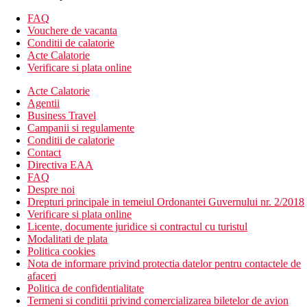
camera cu vedere la mare
FAQ
Suita Royal: dormitor separat de living cu zona de luat
Vouchere de vacanta
masa, cca 85 m2
Conditii de calatorie
Camere duble pentru persoane cu dizabilitati la cerere
Acte Calatorie
Descrierea hotelului
Verificare si plata online
Hotelul dispune de:
Acte Calatorie
Un total de 328 de camere pe o suprafata de 32.000 m2
Agentii
hol de intrare cu receptie
Business Travel
restaurant principal
Campanii si regulamente
3 restaurante a la carte (italian, pescaresc si turcesc - toate
Conditii de calatorie
contra cost cu rezervare obligatorie)
Contact
5 baruri (Centru point, The Bistro, bar pe plaja, bar la
Directiva EAA
piscina, bar The Zone), cafea Starbucks (gratuit), 2 snack-
FAQ
baruri
Despre noi
2 piscine exterioare (relaxare si cu activitati), piscina
Drepturi principale in temeiul Ordonantei Guvernului nr. 2/2018
pentru copii, parc acvatic pentru adulti si copii
Verificare si plata online
sezlonguri si umbrele gratuite la piscina
Licente, documente juridice si contractul cu turistul
mica biblioteca
Modalitati de plata
parcare (gratuita)
Politica cookies
servicii de spalatorie (contra cost)
Nota de informare privind protectia datelor pentru contactele de
room service (contra cost)
afaceri
servicii de coafor (contra cost)
Politica de confidentialitate
servicii de fotograf (contra cost)
Termeni si conditii privind comercializarea biletelor de avion
servicii de asistenta sau medic (contra cost)