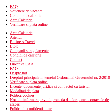
Alte tipuri de camere (daca nu se specifica altfel, camerele
FAQ
au facilitatile de mai sus):
Vouchere de vacanta
Conditii de calatorie
Camera dubla, vedere la piscina
Acte Calatorie
Camera dubla, Economy
Verificare si plata online
Descrierea hotelului
Acte Calatorie
Hotelul dispune de:
Agentii
Business Travel
hol de intrare cu receptie (receptie deschisa non stop)
Blog
restaurant principal
Campanii si regulamente
restaurant a la carte (mediteraneean - gratuit cu rezervare)
Conditii de calatorie
snack bar
Contact
baruri
Directiva EAA
piscina principala
FAQ
piscina pentru copii
Despre noi
piscina cu tobogane
Drepturi principale in temeiul Ordonantei Guvernului nr. 2/2018
gratuit sezlonguri, umbrele si prosoape langa piscina
Verificare si plata online
serviciu de spalatorie (contra cost)
Licente, documente juridice si contractul cu turistul
servicii de coafor (contra cost)
Modalitati de plata
galerie comerciala
Politica cookies
spa & centru de wellness (contra cost)
Nota de informare privind protectia datelor pentru contactele de
teren de joaca pentru copii
afaceri
transfer de la si/sau la aeroport (contra cost)
Politica de confidentialitate
sala de fitness