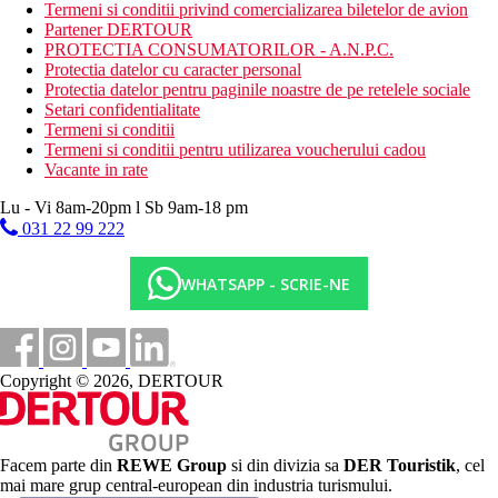
Termeni si conditii privind comercializarea biletelor de avion
parcare
Partener DERTOUR
lift
PROTECTIA CONSUMATORILOR - A.N.P.C.
terasa
Protectia datelor cu caracter personal
gradina
Protectia datelor pentru paginile noastre de pe retelele sociale
camera dubla pentru persoane cu dizabilitati la cerere
Setari confidentialitate
Wifi
Termeni si conditii
Descrierea plajei
Termeni si conditii pentru utilizarea voucherului cadou
plaja privata cu nisip la cca 600m de hotel
Vacante in rate
sezlonguri, umbrele si prosoape gratuite pe plaja
Lu - Vi 8am-20pm l Sb 9am-18 pm
bar pe plaja ca parte a All Inclusive
exista un serviciu gratuit de transfer de la hotel la plaja
031 22 99 222
Activitati sportive gratuite
WHATSAPP - SCRIE-NE
tenis de masa
volei pe plaja
aerobic
bocce
darts
Copyright © 2026, DERTOUR
polo pe apa
sala de fitness
baschet
fotbal de masa
Facem parte din
REWE Group
si din divizia sa
DER Touristik
, cel
mini-golf
mai mare grup central-european din industria turismului.
baia turceasca