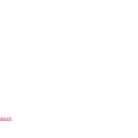
si selectionate din import 24 de ore pe zi.
faceri