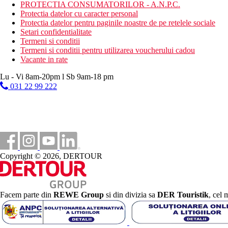
PROTECTIA CONSUMATORILOR - A.N.P.C.
Sezlonguri si umbrele gratuite pe plaja
Protectia datelor cu caracter personal
Vacanta la plaja
Protectia datelor pentru paginile noastre de pe retelele sociale
Setari confidentialitate
Piscine
Termeni si conditii
Termeni si conditii pentru utilizarea voucherului cadou
Vacante in rate
Sezlonguri si umbrele gratuite la piscina
Piscina pentru copii
Lu - Vi 8am-20pm l Sb 9am-18 pm
Bar langa piscina
031 22 99 222
Sezlonguri langa piscina
Umbrele de soare la piscina
Galerie foto
Copyright © 2026, DERTOUR
Facem parte din
REWE Group
si din divizia sa
DER Touristik
, cel 