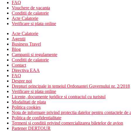
FAQ
Mese
Vouchere de vacanta
Ultra All Inclusive
Conditii de calatorie
Mic dejun, pranz si cina tip bufet
Acte Calatorie
Bufet de noapte (23:00-02:00)
Verificare si plata online
Gustare de dupa-amiaza pe plaja (12:30-17:30)
Cafea, deserturi, inghetata in functie de programul barului
Acte Calatorie
Bauturi nealcoolice si alcoolice de productie locala precum 
Agentii
Business Travel
Categoria oficiala
Blog
5 stele
Campanii si regulamente
Conditii de calatorie
Distanţe
Contact
Directiva EAA
FAQ
12 km
Despre noi
Centrul orasului
Drepturi principale in temeiul Ordonantei Guvernului nr. 2/2018
Verificare si plata online
300 m
Licente, documente juridice si contractul cu turistul
Distanta pana la plaja
Modalitati de plata
Politica cookies
53 km
Nota de informare privind protectia datelor pentru contactele de a
Distanta de cel mai apropiat aeroport
Politica de confidentialitate
Termeni si conditii privind comercializarea biletelor de avion
Plaja
Partener DERTOUR