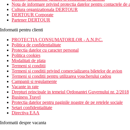
Distanta
Nota de informare privind protectia datelor pentru contactele de a
Hotel in zona populara Side - Colakli
Cultura organizationala DERTOUR
la aproximativ 58 km de aeroportul din Antalya
DERTOUR Corporate
la aproximativ 11 km de centrul istoric al orasului Side.
Partener DERTOUR
Descrierea camerei
Informatii pentru clienti
Toate tipurile de camere dispun de:
pat dublu sau twin
PROTECTIA CONSUMATORILOR - A.N.P.C.
baie cu dus sau cada
Politica de confidentialitate
uscator de par
Protectia datelor cu caracter personal
balcon
Politica cookies
minibar contra cost
Modalitati de plata
TV LED
Termeni si conditii
WiFi
Termeni si conditii privind comercializarea biletelor de avion
telefon
Termeni si conditii pentru utilizarea voucherului cadou
seif
Campanii si regulamente
fierbator
Vacante in rate
Drepturi principale in temeiul Ordonantei Guvernului nr. 2/2018
Descrierea hotelului
Business Travel
Hotelul dispune de:
Protectia datelor pentru paginile noastre de pe retelele sociale
aquapark
Setari confidentialitate
piscine
Directiva EAA
WiFi
restaurante
Informatii despre vacanta
baruri