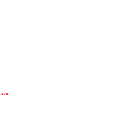
faceri
 zilei cu specific culinar international si local