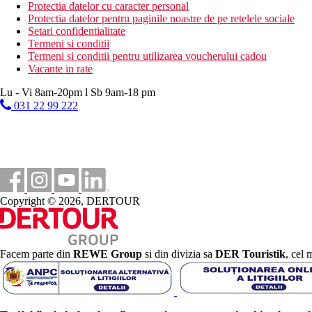
Protectia datelor cu caracter personal
Categoria oficiala
Protectia datelor pentru paginile noastre de pe retelele sociale
5 stele
Setari confidentialitate
Termeni si conditii
Site web
Termeni si conditii pentru utilizarea voucherului cadou
Numa Club Side - Home
Vacante in rate
Distanţe
Lu - Vi 8am-20pm l Sb 9am-18 pm
031 22 99 222
58 km
Distanta de cel mai apropiat aeroport
250 m
Distanta pana la plaja
Plaja
Copyright © 2026, DERTOUR
Plaja
Sezlonguri si umbrele gratuite pe plaja
Vacanta la plaja
Facem parte din
REWE Group
si din divizia sa
DER Touristik
, cel 
Piscine
Sezlonguri si umbrele gratuite la piscina