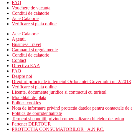
sala de conferinta
FAQ
organizari evenimente private
Vouchere de vacanta
sala de fitness
Conditii de calatorie
divertisment
Acte Calatorie
club pentru copii
Verificare si plata online
Descrierea plajei
Acte Calatorie
plaja cu nisip si pietris
Agentii
Business Travel
Activitati sportive gratuite
Campanii si regulamente
baschet
Conditii de calatorie
yoga
Contact
boccia
Directiva EAA
tenis de masa
FAQ
darts
Despre noi
sala de fitness
Drepturi principale in temeiul Ordonantei Guvernului nr. 2/2018
Verificare si plata online
Activitati sportive contra cost
Licente, documente juridice si contractul cu turistul
activitati acvatice la plaja
Modalitati de plata
wellness & spa
Politica cookies
Nota de informare privind protectia datelor pentru contactele de a
Dieta
Politica de confidentialitate
Ultra All Inclusive:
Termeni si conditii privind comercializarea biletelor de avion
Cu un total de cinci restaurante acestea servesc toate mesele
Partener DERTOUR
Sase baruri cu diferite tematici
PROTECTIA CONSUMATORILOR - A.N.P.C.