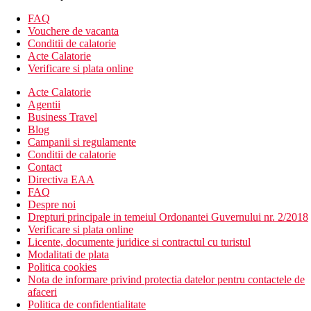
snack bar la piscina
restaurant pe plaja
FAQ
patiserie
Vouchere de vacanta
4 baruri (lobby bar, bar la piscina, service bar) , bar pe
Conditii de calatorie
plaja)
Acte Calatorie
1 piscina principala, sezlonguri si umbrele gratuite langa
Verificare si plata online
piscina, prosoape gratuite
Acte Calatorie
cabinet medical (contra cost)
Agentii
servicii de spalatorie (contra cost)
Business Travel
salon de infrumusetare (contra cost)
Blog
Descrierea plajei
Campanii si regulamente
plaja cu nisip
Conditii de calatorie
certificata Blue Flag
Contact
sezlonguri, umbrele si prosoape gratuite
Directiva EAA
bar pe plaja ca parte a All Inclusive
FAQ
Despre noi
Activitati sportive gratuite
Drepturi principale in temeiul Ordonantei Guvernului nr. 2/2018
fitness
Verificare si plata online
tenis de masa
Licente, documente juridice si contractul cu turistul
aerobic
Modalitati de plata
darts
Politica cookies
boccia
Nota de informare privind protectia datelor pentru contactele de
volei pe plaja
afaceri
tenis
Politica de confidentialitate