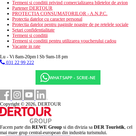
program de animatie de zi si de seara
Termeni si conditii privind comercializarea biletelor de avion
muzica live ocazional
Partener DERTOUR
karaoke
PROTECTIA CONSUMATORILOR - A.N.P.C.
petreceri pe plaja
Protectia datelor cu caracter personal
sauna
Protectia datelor pentru paginile noastre de pe retelele sociale
baia turceasca (hammam)
Setari confidentialitate
Termeni si conditii
Activitati sportive contra cost
Termeni si conditii pentru utilizarea voucherului cadou
echipament de tenis
Vacante in rate
sporturi acvatice motorizate si nemotorizate pe plaja
masaj
Lu - Vi 8am-20pm l Sb 9am-18 pm
031 22 99 222
Dieta
All Inclusive:
WHATSAPP - SCRIE-NE
Mic dejun, pranz si cina tip bufet
Brunch
Ceai, cafea si prajituri pe tot parcursul zilei
Clatite turcesti (gözleme) in timpul zilei
Copyright © 2026, DERTOUR
Gustari la piscina si pe plaja
Gustare de noapte
Bauturi alcoolice si non-alcoolice
Categoria oficiala
Facem parte din
REWE Group
si din divizia sa
DER Touristik
, cel
4 stele
mai mare grup central-european din industria turismului.