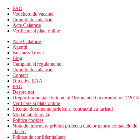
altfel, camerele au facilitatile de mai sus):
FAQ
Vouchere de vacanta
Camera dubla Deluxe cu pat dublu si vedere laterala la
Conditii de calatorie
mare
Acte Calatorie
Camera dubla Deluxe, terasa: spatioasa
Verificare si plata online
Camera dubla Confort: spatioasa, situata chiar langa plaja
Apartament de familie: dormitor si living separate printr-o
Acte Calatorie
usa
Agentii
Apartament de familie cu terasa: doua dormitoare separate
Business Travel
printr-o usa
Blog
Campanii si regulamente
Descrierea hotelului
Conditii de calatorie
hol de intrare cu receptie
Contact
restaurant principal
Directiva EAA
6 restaurante cu serviciu (francez, turcesc, chinezesc,
FAQ
peste, italian, mexican - turcesc 1x gratuit pe durata
Despre noi
sejurului, altfel contra cost, este necesara rezervare)
Drepturi principale in temeiul Ordonantei Guvernului nr. 2/2018
magazin de dulciuri
Verificare si plata online
baruri
Licente, documente juridice si contractul cu turistul
bar de zi
Modalitati de plata
Wi-Fi la receptie (gratuit)
Politica cookies
camera cu televizorul
Nota de informare privind protectia datelor pentru contactele de
sali de conferinte
afaceri
magazine
Politica de confidentialitate
coafor