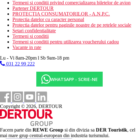
Termeni si conditii privind comercializarea biletelor de avion
discoteca (la hotelul Fulya)
Partener DERTOUR
cinema
PROTECTIA CONSUMATORILOR - A.N.P.C.
bazin de inot
Protectia datelor cu caracter personal
piscina acoperita
Protectia datelor pentru paginile noastre de pe retelele sociale
parc acvatic (sezlonguri, umbrele si prosoape gratuite)
Setari confidentialitate
loc de joaca pentru copii, mini club (pentru copii 4–12
Termeni si conditii
ani)
Termeni si conditii pentru utilizarea voucherului cadou
club pentru adolescenti (pentru copii 13-17 ani)
Vacante in rate
mini gradina zoologica
mini-discoteca
Lu - Vi 8am-20pm l Sb 9am-18 pm
Descrierea plajei
031 22 99 222
nisipos larg cu o intrare treptata
sezlonguri, sezlonguri pentru copii
WHATSAPP - SCRIE-NE
umbrele si prosoape gratuite
bar pe plaja
Activitati gratuite
programe de animatie
Copyright © 2026, DERTOUR
programe de seara
terenuri de tenis (echipament, iluminat si lectii contra cost)
tenis de masa
fotbal de masa
Facem parte din
REWE Group
si din divizia sa
DER Touristik
, cel
mini-golf
mai mare grup central-european din industria turismului.
fotbal (iluminat si echipament contra cost)