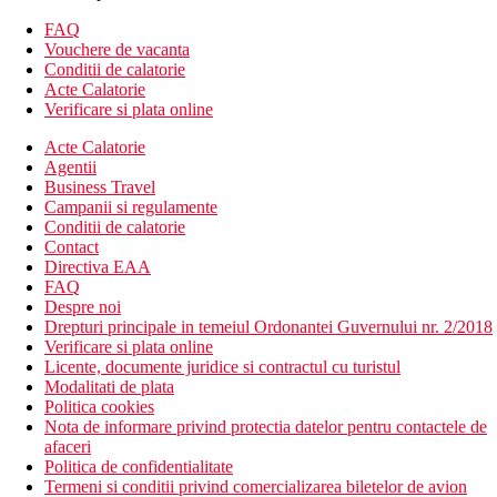
baie/WC (uscator de par)
FAQ
aer conditionat
Vouchere de vacanta
TV/sat.
Conditii de calatorie
telefon cu linie directa
Acte Calatorie
minibar (reaprovizionat zilnic cu bauturi racoritoare
Verificare si plata online
gratuite)
seif (gratuit)
Acte Calatorie
1x pe sejur gratuit la restaurant mediteranean à la carte
Agentii
balcon sau terasa
Business Travel
aprox. 23 m2
Campanii si regulamente
Alte tipuri de camere (cu exceptia cazului in care se specifica
Conditii de calatorie
altfel, camerele au facilitatile de mai sus):
Contact
Bungalow, vedere la mare
Directiva EAA
Camera dubla, Deluxe, vedere la mare: situata la etajul 2
FAQ
in sectiunea hotel, aprox. 18 m2.
Despre noi
Camera dubla, Superior, vedere la mare: situata in
Drepturi principale in temeiul Ordonantei Guvernului nr. 2/2018
sectiunea hotel, terasa disponibila, aprox. 35 m2 inclusiv
Verificare si plata online
terasa.
Licente, documente juridice si contractul cu turistul
Camera dubla, vedere la piscina, Swim Up: situata in
Modalitati de plata
sectiunea Lake House, mai moderna, acces direct de pe
Politica cookies
terasa la piscina comuna, 1x pe sejur gratuit cu rezervare
Nota de informare privind protectia datelor pentru contactele de
pentru a utiliza restaurantul à la carte Steak Houe, aprox.
afaceri
25 m2.
Politica de confidentialitate
Camera dubla, vedere la mare, Swim Up: situata in
Termeni si conditii privind comercializarea biletelor de avion
sectiunea hotel, vedere la mare, acces direct de pe terasa la