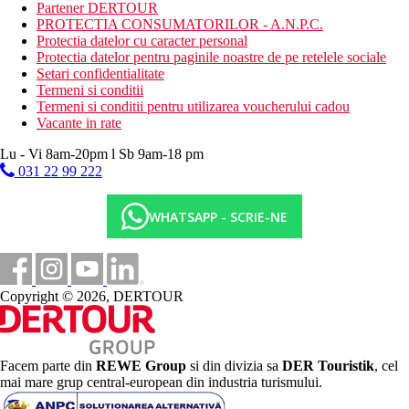
Partener DERTOUR
piscina comuna, 1x pe sejur utilizare gratuita a
PROTECTIA CONSUMATORILOR - A.N.P.C.
restaurantului Steak Houe A la Carte cu rezervare, aprox.
Protectia datelor cu caracter personal
30 m2.
Protectia datelor pentru paginile noastre de pe retelele sociale
Suita Senior: mai spatioasa, living si dormitor, aprox. 50
Setari confidentialitate
m2.
Termeni si conditii
Termeni si conditii pentru utilizarea voucherului cadou
Descrierea hotelului
Vacante in rate
Hotelul dispune de:
224 de camere pe o suprafata de 83.000 m2
Lu - Vi 8am-20pm l Sb 9am-18 pm
hol cu ​​receptie
031 22 99 222
receptie principala
3 restaurante à la carte (Teppanyaki, Steak House,
Mediteranean - 1 vizita gratuita per sejur pentru anumite
WHATSAPP - SCRIE-NE
tipuri de camere)
bar cu pian
patiserie
bar la piscina
bar BOHO pe plaja
Copyright © 2026, DERTOUR
bar Blue
piscina principala
piscina de relaxare
sezlonguri si umbrele gratuite langa piscina
Facem parte din
REWE Group
si din divizia sa
DER Touristik
, cel
prosoape gratuite pentru piscina,
mai mare grup central-european din industria turismului.
inchiriere auto (contra cost)
room service (contra cost)