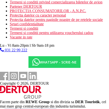
Termeni si conditii privind comercializarea biletelor de avion
conceptului Ultra All Inclusive, bauturile alcoolice nu sunt
Partener DERTOUR
incluse si unele baruri sunt disponibile doar contra cost)
PROTECTIA CONSUMATORILOR - A.N.P.C.
Descrierea plajei
Protectia datelor cu caracter personal
Hotelul are 2 plaje in total:
Protectia datelor pentru paginile noastre de pe retelele sociale
Plaja cu nisip si pietricele, la aproximativ 50 m de hotel,
Setari confidentialitate
separata de un drum local, accesibila prin pasaj subteran,
Termeni si conditii
sezlonguri gratuite, umbrele, prosoape gratuite (contra
Termeni si conditii pentru utilizarea voucherului cadou
unui depozit rambursabil), bar pe plaja in cadrul UAI
Vacante in rate
(bauturi racoritoare, bere si gustari). Intrarea in mare se
Lu - Vi 8am-20pm l Sb 9am-18 pm
face din lateral - langa plaja exista pietre care marginesc
tarmul nisipos.
031 22 99 222
Insula Eftalia: plaja cu nisip si pietricele, la aproximativ
500 m de hotel, parcuri acvatice, piscine si baruri in cadrul
WHATSAPP - SCRIE-NE
UAI (bauturi racoritoare, bere si gustari - unele baruri si
atractii sunt disponibile contra cost) - aici exista sezlonguri
si umbrele gratuite, prosoape (contra unui depozit
rambursabil).
Copyright © 2026, DERTOUR
Activitati sportive gratuite
muzica live
bingo
spectacole profesionale
Facem parte din
REWE Group
si din divizia sa
DER Touristik
, cel
program de animatie diurna si seara.
mai mare grup central-european din industria turismului.
sauna (la anumite ore).