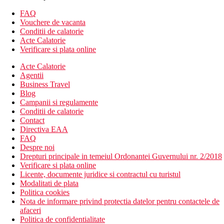
Descrierea hotelului
FAQ
Hotelul dispune de:
Vouchere de vacanta
hol cu ​​receptie
Conditii de calatorie
restaurant tip bufet
Acte Calatorie
cofetarie
Verificare si plata online
bar in hol
Acte Calatorie
bistro
Agentii
snack bar
Business Travel
restaurant à la carte (burger, 1x per sejur, este necesara
Blog
rezervare prealabila)
Campanii si regulamente
pub
Conditii de calatorie
Wi-Fi in zonele publice este gratuit
Contact
coafor
Directiva EAA
magazine (magazin de bijuterii, magazin de suveniruri)
FAQ
supermarket
Despre noi
piscina (sezlonguri si umbrele langa piscina, prosoape
Drepturi principale in temeiul Ordonantei Guvernului nr. 2/2018
gratuite (contra unui depozit rambursabil)
Verificare si plata online
bar la piscina
Licente, documente juridice si contractul cu turistul
bar pe plaja
Modalitati de plata
piscina pentru copii
Politica cookies
piscina cu parc acvatic (7 tobogane in total)
Nota de informare privind protectia datelor pentru contactele de
miniclub (4-12 ani)
afaceri
loc de joaca pentru copii
Politica de confidentialitate
intrare la Insula Eftalia, situata pe plaja (parte a