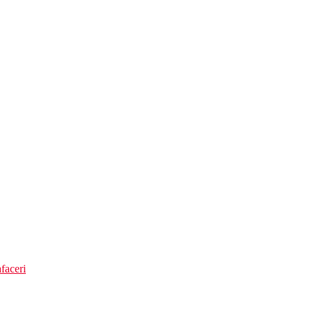
ja.
cost).
faceri