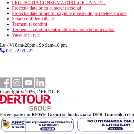
PROTECTIA CONSUMATORILOR - A.N.P.C.
5 stele
Protectia datelor cu caracter personal
Protectia datelor pentru paginile noastre de pe retelele sociale
Distanţe
Setari confidentialitate
Termeni si conditii
Termeni si conditii pentru utilizarea voucherului cadou
55 km
Vacante in rate
Distanta de cel mai apropiat aeroport
Lu - Vi 8am-20pm l Sb 9am-18 pm
50 m
031 22 99 222
Magazine
6 km
Centrul orasului
300 m
Distanta pana la plaja
Copyright © 2026, DERTOUR
Plaja
Sezlonguri si umbrele gratuite pe plaja
Vacanta la plaja
Facem parte din
REWE Group
si din divizia sa
DER Touristik
, cel 
Piscine