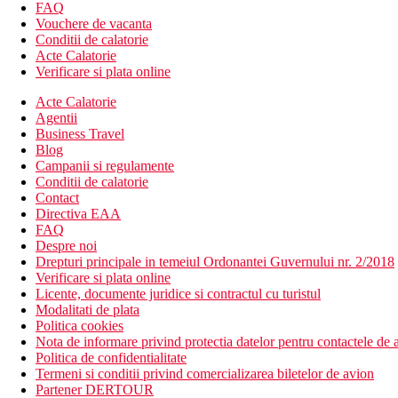
FAQ
Descrierea plajei
Vouchere de vacanta
Plaja cu nisip, cu intrare treptata in apa, este la cca 300 m
Conditii de calatorie
Sezlonguri si umbrele gratuite
Acte Calatorie
Plaja cu steag albastru
Verificare si plata online
Bar pe plaja ca parte a programului All Inclusive
Acte Calatorie
Oferta sportiva
Agentii
Gratuit: volei pe plaja, tenis de masa, fitness
Business Travel
Contra cost: biliard, fotbal de masa, sporturi nautice pe pla
Blog
Campanii si regulamente
Wellness
Conditii de calatorie
Gratuit: sauna, baie turceasca (doar intrare, peeling contra 
Contact
Contra cost: masaje.
Directiva EAA
FAQ
Mese
Despre noi
All inclusive
Drepturi principale in temeiul Ordonantei Guvernului nr. 2/2018
Mic dejun, pranz si cina tip bufet
Verificare si plata online
Gustare
Licente, documente juridice si contractul cu turistul
Cafea de dupa-amiaza, ceai si desert
Modalitati de plata
Inghetata pentru copii
Politica cookies
Gustare nocturna
Nota de informare privind protectia datelor pentru contactele de a
Bauturi alcoolice si nealcoolice imbuteliate locale
Politica de confidentialitate
Bauturile in timpul discotecii nu fac parte din all inclusive
Termeni si conditii privind comercializarea biletelor de avion
Partener DERTOUR
Categoria oficiala