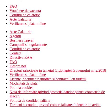
Camera dubla, Deluxe, vedere la mare
FAQ
Camera dubla, Deluxe, vedere laterala la mare: camera
Vouchere de vacanta
orientata spre mare
Conditii de calatorie
Camera de familie, Deluxe: dormitor separat
Acte Calatorie
Camera de familie, Deluxe, vedere la mare: dormitor
Verificare si plata online
separat
Camer Dublex Family: 45-49mp, amplasat in cladirea
Acte Calatorie
principala si dispune de doua dormitoare conectate prin
Agentii
scari interioare, un pat dublu, un pat single, canapea
Business Travel
extensibila, doua bai, doua balcoane
Campanii si regulamente
Conditii de calatorie
Descrierea hotelului
Contact
12.000mp
Directiva EAA
7 etaje
FAQ
4 lifturi in cladirea principala
Despre noi
hol de intrare cu receptie
Drepturi principale in temeiul Ordonantei Guvernului nr. 2/2018
restaurantul principal
Verificare si plata online
2 restaurante cu servicii
Licente, documente juridice si contractul cu turistul
patiserie
Modalitati de plata
5 baruri
Politica cookies
discoteca
Nota de informare privind protectia datelor pentru contactele de
sala de conferinta
afaceri
Wi-Fi la receptie (gratuit)
Politica de confidentialitate
internet cafe (contra cost)
Termeni si conditii privind comercializarea biletelor de avion
magazine