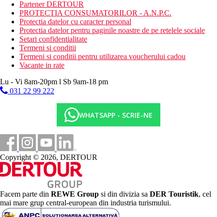
Partener DERTOUR
coafor
PROTECTIA CONSUMATORILOR - A.N.P.C.
cinema
Protectia datelor cu caracter personal
centru SPA
Protectia datelor pentru paginile noastre de pe retelele sociale
piscina (sezlonguri, umbrele si prosoape gratuite)
Setari confidentialitate
piscina acoperita
Termeni si conditii
piscina pentru copii
Termeni si conditii pentru utilizarea voucherului cadou
loc de joaca
Vacante in rate
mini club (pentru copii 4-12 ani)
Lu - Vi 8am-20pm l Sb 9am-18 pm
Descrierea plajei
nisipos
031 22 99 222
dig
sezlonguri, umbrele, saltele si prosoape gratuite
WHATSAPP - SCRIE-NE
bar pe plaja
Activitati gratuite
programe de animatie si de seara
sauna
Copyright © 2026, DERTOUR
aburi
baie turceasca
fitness
darts
Facem parte din
REWE Group
si din divizia sa
DER Touristik
, cel
tenis de masa
mai mare grup central-european din industria turismului.
volei pe plaja
bocce