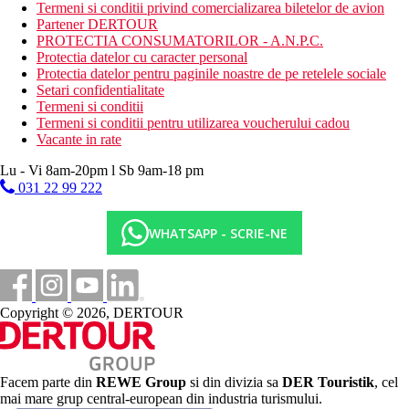
fitness (doar pentru persoane de peste 16 ani)
Termeni si conditii privind comercializarea biletelor de avion
volei pe plaja
Partener DERTOUR
darts
PROTECTIA CONSUMATORILOR - A.N.P.C.
biliard
Protectia datelor cu caracter personal
baie turceasca (tratamente contra cost)
Protectia datelor pentru paginile noastre de pe retelele sociale
sauna
Setari confidentialitate
programe de seara
Termeni si conditii
Termeni si conditii pentru utilizarea voucherului cadou
Activitati sportive contra cost
Vacante in rate
sporturi nautice pe plaja
tratamente SPA, la hotelul Defne Star
Lu - Vi 8am-20pm l Sb 9am-18 pm
031 22 99 222
Masa
All Inclusive:
WHATSAPP - SCRIE-NE
program All Inclusive valabil intre orele 09:00 si 00:00,
(iulie-august 09:00 - 01:00)
mic dejun, pranz si cina tip bufet (in cazul unui grad de
ocupare mai mic al hotelului, pranzul poate fi servit la
Copyright © 2026, DERTOUR
Hotelul Defne Star)
mic dejun tarziu (servit)
cafea/ceai si deserturi dupa-amiaza
bauturi non-alcoolice nelimitate si bauturi alcoolice
produse local
Facem parte din
REWE Group
si din divizia sa
DER Touristik
, cel
mai mare grup central-european din industria turismului.