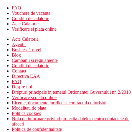
Camera dubla, cu vedere la mare
FAQ
Descrierea hotelului
Vouchere de vacanta
Hotelul dispune de:
Conditii de calatorie
Acte Calatorie
hol cu ​​receptie
Verificare si plata online
restaurant principal cu terasa
Acte Calatorie
2 restaurante (turcesc si pescaresc, situate in hotelul sora
Agentii
Defne Star, rezervare necesara, 1× gratuit per sejur)
Business Travel
baruri
Blog
lift
Campanii si regulamente
internet cafe (contra cost)
Conditii de calatorie
camera TV
Contact
Wi-Fi in hol si langa piscina (gratuit)
Directiva EAA
piscina (sezlonguri, umbrele, saltele si prosoape gratuite)
FAQ
tobogane cu apa (in hotelul sora Defne Star)
Despre noi
Descrierea plajei
Drepturi principale in temeiul Ordonantei Guvernului nr. 2/2018
plaja cu nisip
Verificare si plata online
intrare treptata in mare
Licente, documente juridice si contractul cu turistul
sezlonguri, umbrele, saltele si prosoape gratuite
Modalitati de plata
Politica cookies
Activitati sportive gratuite
Nota de informare privind protectia datelor pentru contactele de
programe de zi si de seara (la hotelul partener Defne Star)
afaceri
teren de tenis (echipament gratuit)
Politica de confidentialitate