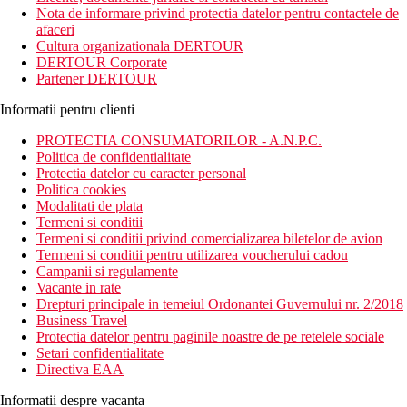
asadar este ideal pentru oricine cauta un loc potrivit pentru o
Nota de informare privind protectia datelor pentru contactele de
vacanta linistita. Oaspetii pot utiliza partial serviciile hotelului
afaceri
sora Defne Star.
Cultura organizationala DERTOUR
DERTOUR Corporate
Distanta
Partener DERTOUR
plaja: 0 m
aeroport: 71 km Antalya
Informatii pentru clienti
centru: 3 km Side
magazine: 0 m
PROTECTIA CONSUMATORILOR - A.N.P.C.
Politica de confidentialitate
Descrierea camerei
Protectia datelor cu caracter personal
Camera dubla:
Politica cookies
Modalitati de plata
aer conditionat central
Termeni si conditii
baie/WC (uscator de par)
Termeni si conditii privind comercializarea biletelor de avion
TV/Sat.
Termeni si conditii pentru utilizarea voucherului cadou
Sseif
Campanii si regulamente
Telefon
Vacante in rate
TV LCD
Drepturi principale in temeiul Ordonantei Guvernului nr. 2/2018
minibar (reaprovizionat zilnic cu apa si apa minerala)
Business Travel
prosoape de plaja
Protectia datelor pentru paginile noastre de pe retelele sociale
balcon
Setari confidentialitate
Alte tipuri de camere (daca nu se specifica altfel, camerele au
Directiva EAA
facilitatile de mai sus:
Informatii despre vacanta