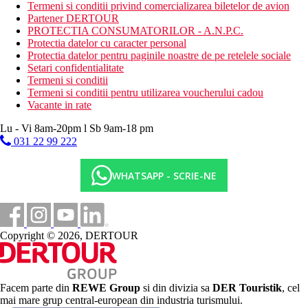
volei pe plaja
Termeni si conditii privind comercializarea biletelor de avion
hamam
Partener DERTOUR
sauna
PROTECTIA CONSUMATORILOR - A.N.P.C.
fitness
Protectia datelor cu caracter personal
aerobic, gimnastica
Protectia datelor pentru paginile noastre de pe retelele sociale
teren de tenis (iluminat si echipament contra cost)
Setari confidentialitate
animatie
Termeni si conditii
Termeni si conditii pentru utilizarea voucherului cadou
Activitati contra cost
Vacante in rate
centru de jocuri
masaj
Lu - Vi 8am-20pm l Sb 9am-18 pm
coafor
031 22 99 222
sporturi acvatice pe plaja
Mese
WHATSAPP - SCRIE-NE
All inclusive
Mic dejun tip bufet 07.30-10.00, mic dejun tarziu 10.00-
10.30, pranz bufet 12.30-14.00, cina bufet 18.30-20.30
Bauturi racoritoare pe plaja 12.00–15.30
Copyright © 2026, DERTOUR
Gözleme 11.00-15.30
Cantitate nelimitata de bauturi racoritoare si bauturi
alcoolice locale selectate 10.00-23.00
*Orele de mai sus sunt stabilite de hotel si pot fi modificate
Facem parte din
REWE Group
si din divizia sa
DER Touristik
, cel
Categoria oficiala
mai mare grup central-european din industria turismului.