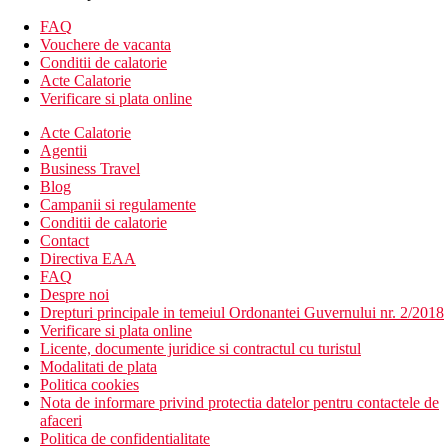
Descrierea hotelului
FAQ
Hotelul ofera:
Vouchere de vacanta
hol de intrare cu receptie
Conditii de calatorie
restaurant principal
Acte Calatorie
2 restaurante cu servicii
Verificare si plata online
5 baruri
Acte Calatorie
WiFi gratuit
Agentii
2 piscine (sezlonguri, umbrele si prosoape gratuite)
Business Travel
piscina interioara (deschisa iarna)
Blog
sala de conferinta
Campanii si regulamente
centru SPA
Conditii de calatorie
coafor
Contact
Descrierea plajei
Directiva EAA
nisipos
FAQ
bar pe plaja
Despre noi
sezlonguri si umbrele gratuite
Drepturi principale in temeiul Ordonantei Guvernului nr. 2/2018
prosoape gratuite (schimbate contra cost)
Verificare si plata online
Licente, documente juridice si contractul cu turistul
Activitati gratuite
Modalitati de plata
gimnastica acvatica
Politica cookies
bocce
Nota de informare privind protectia datelor pentru contactele de
darts
afaceri
tenis de masa
Politica de confidentialitate