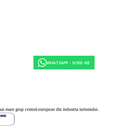
e nocturne, muzica live ocazionala.
 copii.
WHATSAPP - SCRIE-NE
arziu (10:00-10:30), pranz (12:30-14:00), cina (19:00-21:00), supa de l
turi - 1 x per sejur, unul dintre ele gratuit cu rezervare necesara
0-15:30)
0-14:30)
:00-16:00)
l produse local (10:00-24:00)
mai mare grup central-european din industria turismului.
ocal (10:00-17:30 si 20:30-24:00 - ore ulterioare in functie de conditiil