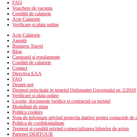
2 snack baruri
FAQ
3 baruri (lobby bar, bar la piscina, bar pe plaja)
Vouchere de vacanta
piscina principala, piscina pentru copii, piscina cu 3 tobog
Conditii de calatorie
sezlonguri, umbrele si prosoape la piscina gratuite
Acte Calatorie
magazine
Verificare si plata online
servicii de coafura (contra cost)
Acte Calatorie
inchiriere auto (contra cost)
Agentii
servicii de spalatorie (contra cost)
Business Travel
servicii de fotograf (contra cost)
Blog
Wi-Fi gratuit in zonele publice ale hotelului si in camere.
Campanii si regulamente
Descrierea plajei
Conditii de calatorie
Plaja cu nisip chiar langa hotel
Contact
Sezlonguri, umbrele si prosoape de plaja gratuite
Directiva EAA
Bar pe plaja in cadrul programului All Inclusive
FAQ
Despre noi
Activitati sportive gratuite
Drepturi principale in temeiul Ordonantei Guvernului nr. 2/2018
volei pe plaja
Verificare si plata online
tenis de masa
Licente, documente juridice si contractul cu turistul
boccia
Modalitati de plata
darts
Politica cookies
pilates
Nota de informare privind protectia datelor pentru contactele de a
zumba
Politica de confidentialitate
yoga
Termeni si conditii privind comercializarea biletelor de avion
polo pe apa
Partener DERTOUR