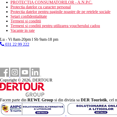
aerobic in apa
PROTECTIA CONSUMATORILOR - A.N.P.C.
sala de fitness
Protectia datelor cu caracter personal
sauna
Protectia datelor pentru paginile noastre de pe retelele sociale
intrare la Baia Turceasca (Hammam)
Setari confidentialitate
piscina interioara
Termeni si conditii
sauna cu aburi
Termeni si conditii pentru utilizarea voucherului cadou
program de animatie sportiva si de divertisment, spectacol
Vacante in rate
club pentru copii, loc de joaca, program de animatie pentru
Lu - Vi 8am-20pm l Sb 9am-18 pm
Activitati sportive contra cost
031 22 99 222
sporturi nautice motorizate si nemotorizate pe plaja.
masaje, tratamente Hammam, ingrijire a pielii si a corpului
Masa
All Inclusive:
Restaurant principal: mic dejun (07:00-10:00), mic dejun t
Restaurante a la carte: mexican, italian si restaurant cu frip
Copyright © 2026, DERTOUR
Azure Snack Bar: gustare de dupa-amiaza a la carte (12:0
Gusto Snack Bar: gustare de dupa-amiaza a la carte (12:0
Gözleme (clatite turcesti) sau vafe la barul de pe plaja (12
Cofetarie: cafea, ceai si deserturi (10:00-17:00)
Bar in hol si bar la piscina: bauturi alcoolice si fara alcoo
Facem parte din
REWE Group
si din divizia sa
DER Touristik
, cel 
Azure beach bar: bauturi alcoolice si nealcoolice produse l
Categoria oficiala