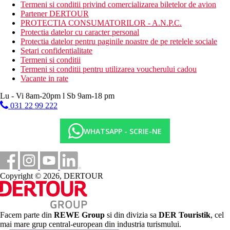
Termeni si conditii privind comercializarea biletelor de avion
2 km
Partener DERTOUR
Centrul orasului
PROTECTIA CONSUMATORILOR - A.N.P.C.
Protectia datelor cu caracter personal
70 km
Protectia datelor pentru paginile noastre de pe retelele sociale
Distanta de cel mai apropiat aeroport
Setari confidentialitate
500 m
Termeni si conditii
Magazine
Termeni si conditii pentru utilizarea voucherului cadou
Vacante in rate
200 m
Distanta pana la plaja
Lu - Vi 8am-20pm l Sb 9am-18 pm
031 22 99 222
Plaja
WHATSAPP - SCRIE-NE
Sezlonguri si umbrele gratuite pe plaja
Vacanta la plaja
Piscine
Copyright © 2026, DERTOUR
Sezlonguri si umbrele gratuite la piscina
Piscina pentru copii
Facem parte din
REWE Group
si din divizia sa
DER Touristik
, cel
Galerie foto
mai mare grup central-european din industria turismului.