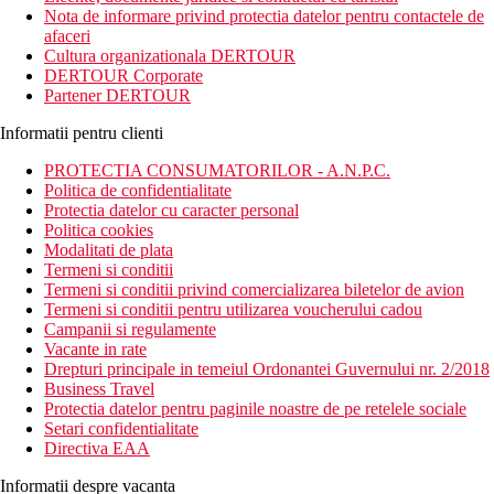
200 m distanta, cu sezlonguri si umbrele.
Nota de informare privind protectia datelor pentru contactele de
afaceri
Distanta
Cultura organizationala DERTOUR
plaja: 200 m
DERTOUR Corporate
aeroport: 70 km Antalya
Partener DERTOUR
centru: 2 km
magazine: 500 m
Informatii pentru clienti
Descrierea camerei
PROTECTIA CONSUMATORILOR - A.N.P.C.
Camera standard:
Politica de confidentialitate
Protectia datelor cu caracter personal
aer conditionat controlat individual
Politica cookies
telefon
Modalitati de plata
televizor
Termeni si conditii
minibar (contra cost)
Termeni si conditii privind comercializarea biletelor de avion
sanitare proprii (baie, uscator de par, toaleta)
Termeni si conditii pentru utilizarea voucherului cadou
seif la receptie (contra cost)
Campanii si regulamente
balcon
Vacante in rate
Drepturi principale in temeiul Ordonantei Guvernului nr. 2/2018
Descrierea hotelului
Business Travel
Hotelul dispune de:
Protectia datelor pentru paginile noastre de pe retelele sociale
Setari confidentialitate
hol de intrare cu receptie
Directiva EAA
restaurant in aer liber
bar
Informatii despre vacanta