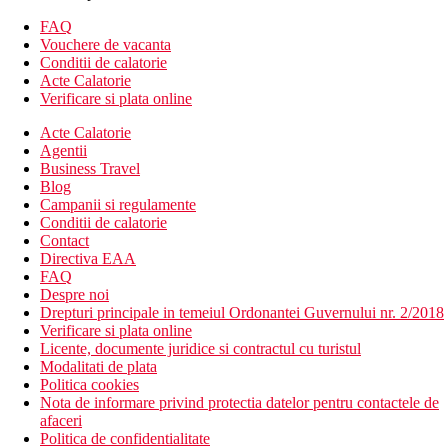
restaurant cu serviciu (contra cost)
Wi-Fi la receptie si in restaurant (gratuit)
FAQ
piscina mai mica (sezlonguri si umbrele gratuite) cu o
Vouchere de vacanta
sectiune pentru copii
Conditii de calatorie
Acte Calatorie
Descrierea plajei
Verificare si plata online
nisipoasa
sezlonguri si umbrele gratuite
Acte Calatorie
Agentii
Activitati sportive contra cost
Business Travel
sporturi nautice
Blog
Campanii si regulamente
Dieta
Conditii de calatorie
Demipensiune: mic dejun si cina sub forma de bufet simplu
Contact
Directiva EAA
Categoria oficiala
FAQ
3 stele
Despre noi
Drepturi principale in temeiul Ordonantei Guvernului nr. 2/2018
Nota
Verificare si plata online
Sfera si calitatea serviciilor si activitatilor enumerate pot fi
Licente, documente juridice si contractul cu turistul
afectate de introducerea unor posibile masuri de igiena sau
Modalitati de plata
antiepidemie in destinatia data.
Politica cookies
Nota de informare privind protectia datelor pentru contactele de
Distanţe
afaceri
Politica de confidentialitate