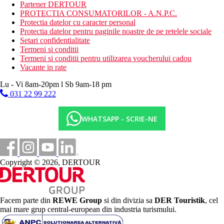
Lungimea plajei - 1000 m
Partener DERTOUR
PROTECTIA CONSUMATORILOR - A.N.P.C.
Activitati la hotel
Protectia datelor cu caracter personal
gimnastica, yoga, polo pe apa, volei pe plaja, aerobic,
Protectia datelor pentru paginile noastre de pe retelele sociale
tenis de masa, boccia, step aerobic, darts, centru fitness,
Setari confidentialitate
terenuri de tenis, baschet, mini fotbal, sporturi de apa fara
Termeni si conditii
motor precum pedalo, canoe, wind surf, sporturi de apa cu
Termeni si conditii pentru utilizarea voucherului cadou
motor, catamaran, scoala de diving, calarie, lectii de wind
Vacante in rate
surfing.
Lu - Vi 8am-20pm l Sb 9am-18 pm
Mese
031 22 99 222
Ultra All Inclusive
Categoria oficiala
WHATSAPP - SCRIE-NE
5 stele
Distanţe
Copyright © 2026, DERTOUR
3 km
Centrul orasului
76 km
Facem parte din
REWE Group
si din divizia sa
DER Touristik
, cel
Distanta de cel mai apropiat aeroport
mai mare grup central-european din industria turismului.
0 m