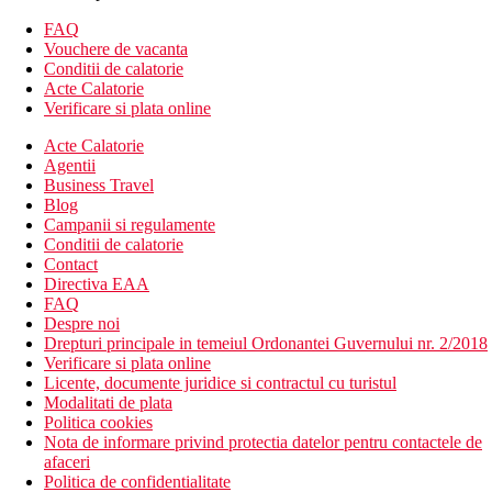
TV prin satelit
FAQ
WiFi
Vouchere de vacanta
Difuzoare Bluetooth
Conditii de calatorie
Telefon
Acte Calatorie
Seif
Verificare si plata online
Aer conditionat cu control individual
Facilitati pentru prepararea de ceai/cafea
Acte Calatorie
Serviciu zilnic de menaj
Agentii
Schimbarea prosoapelor la cererea oaspetilor
Business Travel
Schimbarea lenjeriei o data pe saptamana
Blog
Campanii si regulamente
Descrierea hotelului
Conditii de calatorie
Hotelul dispune de:
Contact
receptie
Directiva EAA
gradina
FAQ
terasa pe acoperis
Despre noi
terasa
Drepturi principale in temeiul Ordonantei Guvernului nr. 2/2018
Wi-Fi: in tot hotelul, inclus in pret
Verificare si plata online
magazine
Licente, documente juridice si contractul cu turistul
coafor
Modalitati de plata
spalatorie: contra cost
Politica cookies
parcare: in functie de disponibilitate
Nota de informare privind protectia datelor pentru contactele de
sala de conferinte
afaceri
Descrierea plajei
Politica de confidentialitate