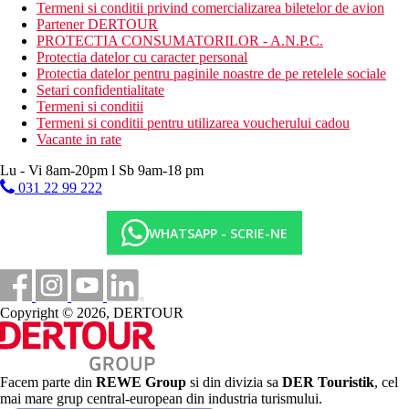
direct pe plaja lunga si lata
Termeni si conditii privind comercializarea biletelor de avion
nisipoasa si pietris
Partener DERTOUR
coborare abrupta
PROTECTIA CONSUMATORILOR - A.N.P.C.
sezlonguri / umbrele de soare
Protectia datelor cu caracter personal
prosoape de plaja incluse
Protectia datelor pentru paginile noastre de pe retelele sociale
bar pe plaja
Setari confidentialitate
ponton
Termeni si conditii
Termeni si conditii pentru utilizarea voucherului cadou
Activitati sportive gratuite
Vacante in rate
activitati sportive de mai multe ori pe saptamana
animatori
Lu - Vi 8am-20pm l Sb 9am-18 pm
loc de joaca
031 22 99 222
muzica live de mai multe ori pe saptamana
sala de sport: zilnic
WHATSAPP - SCRIE-NE
darts
pilates
stretching
yoga
fotbal
Copyright © 2026, DERTOUR
volei pe plaja
2 terenuri de tenis
iluminat teren de tenis
inchiriere echipament de tenis
Facem parte din
REWE Group
si din divizia sa
DER Touristik
, cel
piscine pentru adulti si copii
mai mare grup central-european din industria turismului.