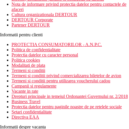
Acest hotel a fost fondat in anul 2006 si dispune de facilitati si
Nota de informare privind protectia datelor pentru contactele de
servicii premium. Hotelul este exclusiv pentru adulti.
afaceri
Cultura organizationala DERTOUR
Distanta
DERTOUR Corporate
31 km distanta de Aeroportul Bodrum-Imsik
Partener DERTOUR
1.1 km distanta de Plaja din Gumbet
2.5 km distanta de Castelul Bodrum
Informatii pentru clienti
Descrierea camerei
PROTECTIA CONSUMATORILOR - A.N.P.C.
Camerele dispun de:
Politica de confidentialitate
Protectia datelor cu caracter personal
aer conditionat (controlat central)
Politica cookies
uscator de par
Modalitati de plata
toaleta
Termeni si conditii
balcon / terasa
Termeni si conditii privind comercializarea biletelor de avion
dus sau cada
Termeni si conditii pentru utilizarea voucherului cadou
seif
Campanii si regulamente
Wifi
Vacante in rate
lenjerie de pat
Drepturi principale in temeiul Ordonantei Guvernului nr. 2/2018
papuci de casa
Business Travel
halat de baie
Protectia datelor pentru paginile noastre de pe retelele sociale
minibar
Setari confidentialitate
TV
Directiva EAA
telefon
aparat de preparare a ceaiului/cafelei
Informatii despre vacanta