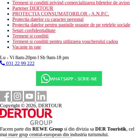
Descrierea plajei
Termeni si conditii privind comercializarea biletelor de avion
plaja cu nisip
Partener DERTOUR
PROTECTIA CONSUMATORILOR - A.N.P.C.
Activitati sportive gratuite
Protectia datelor cu caracter personal
muzica/spectacol live
Protectia datelor pentru paginile noastre de pe retelele sociale
fitness
Setari confidentialitate
sauna
Termeni si conditii
Termeni si conditii pentru utilizarea voucherului cadou
Activitati sportive contra cost
Vacante in rate
masaj
scufundari (in afara locatiei)
Lu - Vi 8am-20pm l Sb 9am-18 pm
inchiriere de biciclete
031 22 99 222
Masa
mic dejun tip bufet
WHATSAPP - SCRIE-NE
restaurant - ce serveste preparate locale si internationale
bar
Categoria oficiala
5 stele
Copyright © 2026, DERTOUR
Site web
https://bodrium.com.tr/
Facem parte din
REWE Group
si din divizia sa
DER Touristik
, cel
Galerie foto
mai mare grup central-european din industria turismului.