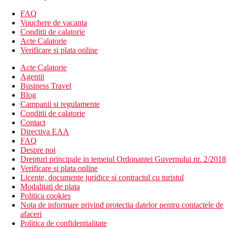
Descrierea hotelului
FAQ
Hotelul dispune de:
Vouchere de vacanta
Conditii de calatorie
Wifi
Acte Calatorie
aer conditionat
Verificare si plata online
parcare
Acte Calatorie
menaj zilnic
Agentii
lobby
Business Travel
spalatorie (contra cost)
Blog
curatatorie chimica (contra cost)
Campanii si regulamente
fitness
Conditii de calatorie
receptie deschisa non stop
Contact
camera de bagaje
Directiva EAA
room service
FAQ
transfer de la si/sau la aeroport (contra cost)
Despre noi
sali de conferinta / petreceri (contra cost)
Drepturi principale in temeiul Ordonantei Guvernului nr. 2/2018
terasa
Verificare si plata online
gradina
Licente, documente juridice si contractul cu turistul
piscina
Modalitati de plata
restaurant
Politica cookies
bar
Nota de informare privind protectia datelor pentru contactele de
spa & centru de wellness
afaceri
serviciu de trezire
Politica de confidentialitate