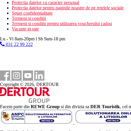
Protectia datelor cu caracter personal
parc tematic de aventura
Protectia datelor pentru paginile noastre de pe retelele sociale
mini club
Setari confidentialitate
Descrierea plajei
Termeni si conditii
nisipos
Termeni si conditii pentru utilizarea voucherului cadou
sezlonguri, saltele si umbrele gratuite
Vacante in rate
prosoape gratuite
Lu - Vi 8am-20pm l Sb 9am-18 pm
pavilioane contra cost
031 22 99 222
Activitati gratuite
fitness
yoga
pilates
zumba
aerobic pe pas
2 terenuri de tenis (iluminat contra cost)
Copyright © 2026, DERTOUR
pista de alergare (1570 m)
volei pe plaja
baschet
badminton
Facem parte din
REWE Group
si din divizia sa
DER Touristik
, cel 
bocce
sah
TIR cu arcul
zid de catarare
mini-golf