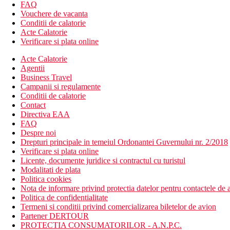
FAQ
privat piscina, doua sezlonguri si o masa cu scaune pe bal
Vouchere de vacanta
Conditii de calatorie
Zona comuna:
Acte Calatorie
Camera dubla, Deluxe, vedere la mare: 50-55 m² (inclusiv 
Verificare si plata online
Camera dubla, Deluxe pentru 4, vedere la mare: 50-55 m² (
canapea extensibila.
Acte Calatorie
Agentii
Descrierea hotelului
Business Travel
hol de intrare cu receptie
Campanii si regulamente
restaurantul principal
Conditii de calatorie
restaurant pentru copii
Contact
4 restaurante cu servicii (otomana; italiana; indiana/asiatic
Directiva EAA
baruri
FAQ
baruri de la piscina
Despre noi
magazin de dulciuri
Drepturi principale in temeiul Ordonantei Guvernului nr. 2/2018
discoteca
Verificare si plata online
supermarket
Licente, documente juridice si contractul cu turistul
magazin cu suveniruri
Modalitati de plata
WiFi gratuit
Politica cookies
sali de conferinte
Nota de informare privind protectia datelor pentru contactele de a
piscine (2 zone de familie - apa de mare, 2 zone comune - p
Politica de confidentialitate
sezlonguri, saltele, umbrele de soare si prosoape gratuit
Termeni si conditii privind comercializarea biletelor de avion
piscina acoperita
Partener DERTOUR
piscina interioara pentru copii
PROTECTIA CONSUMATORILOR - A.N.P.C.
parc acvatic