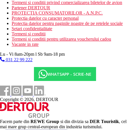
La Perla A La Carte serveste preparate cu specific italian
Termeni si conditii privind comercializarea biletelor de avion
Sultan A la Carte serveste preparate cu specific turcesc
Partener DERTOUR
5 baruri disponibile la hotel
PROTECTIA CONSUMATORILOR - A.N.P.C.
Protectia datelor cu caracter personal
Categoria oficiala
Protectia datelor pentru paginile noastre de pe retelele sociale
5 stele
Setari confidentialitate
Termeni si conditii
Site web
Termeni si conditii pentru utilizarea voucherului cadou
https://yasminbodrum.com/en-gb/
Vacante in rate
Distanţe
Lu - Vi 8am-20pm l Sb 9am-18 pm
031 22 99 222
0 m
Distanta pana la plaja
WHATSAPP - SCRIE-NE
55 km
Distanta de cel mai apropiat aeroport
5 km
Copyright © 2026, DERTOUR
Centrul orasului
Plaja
Facem parte din
REWE Group
si din divizia sa
DER Touristik
, cel
mai mare grup central-european din industria turismului.
Sezlonguri si umbrele gratuite pe plaja