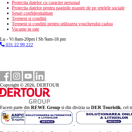
Protectia datelor cu caracter personal
camera cu televizorul
Protectia datelor pentru paginile noastre de pe retelele sociale
sala de jocuri
Setari confidentialitate
chiosc
Termeni si conditii
sali de conferinte
Termeni si conditii pentru utilizarea voucherului cadou
discoteca
Vacante in rate
amfiteatru
fitness
Lu - Vi 8am-20pm l Sb 9am-18 pm
wellness
031 22 99 222
club pentru copii
loc de joaca
piscina principala
piscina de relaxare (doar adulti)
piscina pentru copii cu tobogan
piscina interioara
gradini
coafor
Copyright © 2026, DERTOUR
salon de infrumusetare
Descrierea plajei
plaja privata cu nisip chiar langa hotel
Facem parte din
REWE Group
si din divizia sa
DER Touristik
, cel 
nisip grosier
platforma cu sezlonguri si umbrele
sezlonguri, umbrele, prosoape gratuite
Activitati gratuite