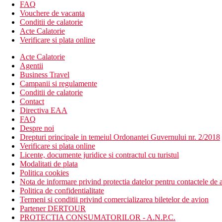
FAQ
Camera dubla Deluxe:
Vouchere de vacanta
aer conditionat individual
Conditii de calatorie
30 m2
Acte Calatorie
Camera dubla superioara:
Verificare si plata online
1 dormitor
zona de locuit
Acte Calatorie
aer conditionat central
Agentii
35 m2
Business Travel
Suita Junior:
Campanii si regulamente
1 dormitor
Conditii de calatorie
zona de locuit
Contact
aer conditionat individual
Directiva EAA
camere conectate
FAQ
45 m2
Despre noi
Drepturi principale in temeiul Ordonantei Guvernului nr. 2/2018
*Hotelul are 4 camere disponibile pentru oaspetii cu dizabilitati, l
Verificare si plata online
Licente, documente juridice si contractul cu turistul
Descrierea hotelului
Modalitati de plata
Hotelul ofera:
Politica cookies
hol de intrare cu receptie
Nota de informare privind protectia datelor pentru contactele de a
lobby
Politica de confidentialitate
restaurant principal
Termeni si conditii privind comercializarea biletelor de avion
2 restaurante a la carte (turca, peste)
Partener DERTOUR
patiserie
PROTECTIA CONSUMATORILOR - A.N.P.C.
5 baruri