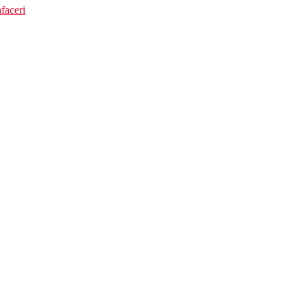
faceri
facilitatile de mai sus):