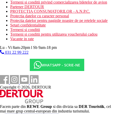
hol de intrare cu receptie
Termeni si conditii privind comercializarea biletelor de avion
restaurantul principal
Partener DERTOUR
restaurant cu serviciu (1x per sejur gratuit, este necesara
PROTECTIA CONSUMATORILOR - A.N.P.C.
rezervare)
Protectia datelor cu caracter personal
2 snack baruri
Protectia datelor pentru paginile noastre de pe retelele sociale
7 baruri
Setari confidentialitate
2 patiserie
Termeni si conditii
discoteca
Termeni si conditii pentru utilizarea voucherului cadou
club de noapte
Vacante in rate
Wi-Fi in zonele comune (gratuit)
Lu - Vi 8am-20pm l Sb 9am-18 pm
2 piscine (sezlonguri, umbrele si prosoape gratuite)
piscina pentru copii
031 22 99 222
piscina acoperita
piscina cu hidromasaj
WHATSAPP - SCRIE-NE
biblioteca
mini club cu piscina
loc de joaca
centru SPA
sali de conferinte
Copyright © 2026, DERTOUR
magazine
coafor
casa de schimb valutar
Facem parte din
REWE Group
si din divizia sa
DER Touristik
, cel
Descrierea plajei
mai mare grup central-european din industria turismului.
plaja privata cu nisip lunga de 440 m cu pietricele (parte