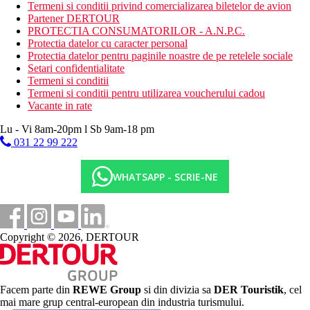
piscina pentru copii
Termeni si conditii privind comercializarea biletelor de avion
piscina acoperita
Partener DERTOUR
loc de joaca
PROTECTIA CONSUMATORILOR - A.N.P.C.
mini club (pentru copii 4-12 ani)
Protectia datelor cu caracter personal
Protectia datelor pentru paginile noastre de pe retelele sociale
Descrierea plajei
Setari confidentialitate
nisipos cu pietricele
Termeni si conditii
sezlonguri, umbrele si prosoape gratuite
Termeni si conditii pentru utilizarea voucherului cadou
bar pe plaja
Vacante in rate
Activitati sportive gratuite
Lu - Vi 8am-20pm l Sb 9am-18 pm
programe de animatie
031 22 99 222
programe de seara
muzica live
WHATSAPP - SCRIE-NE
fitness
gimnastica acvatica
darts
tenis de masa
biliard
Copyright © 2026, DERTOUR
baie turceasca (proceduri contra cost)
sauna
aburi
Activitati sportive contra cost
Facem parte din
REWE Group
si din divizia sa
DER Touristik
, cel
masaje
mai mare grup central-european din industria turismului.