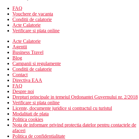
minibar (umplut cu bauturi racoritoare la sosire, apoi
umplut zilnic cu o sticla de apa)
FAQ
sanitare proprii (baie, uscator de par, toaleta)
Vouchere de vacanta
seif (gratuit)
Conditii de calatorie
balcon
Acte Calatorie
Cazare contra cost
Verificare si plata online
Camera standard - acelasi echipament
Acte Calatorie
Camera standard cu vedere la mare
Agentii
Camera de familie - 2 dormitoare
Business Travel
Descrierea hotelului
Blog
hol de intrare cu receptie
Campanii si regulamente
restaurantul principal
Conditii de calatorie
restaurant cu servicii (1x per sejur gratuit, este necesara
Contact
rezervare prealabila)
Directiva EAA
4 baruri
FAQ
bar de zi
Despre noi
8 sali de conferinte
Drepturi principale in temeiul Ordonantei Guvernului nr. 2/2018
Wi-Fi (gratuit)
Verificare si plata online
colt TV
Licente, documente juridice si contractul cu turistul
babysitting (contra cost)
Modalitati de plata
coafor (contra cost)
Politica cookies
minimarket
Nota de informare privind protectia datelor pentru contactele de
spalatorie (contra cost)
afaceri
piscina (sezlonguri, umbrele si prosoape gratuite)
Politica de confidentialitate