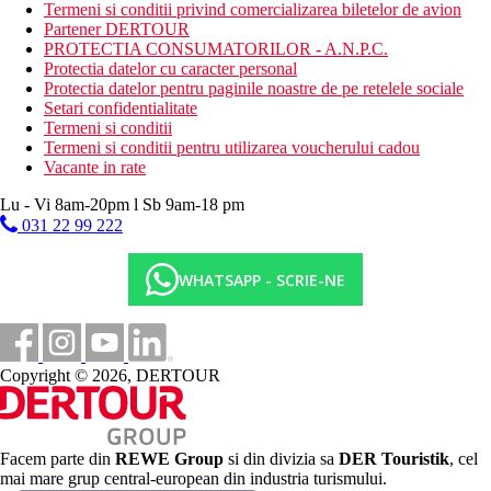
Pranz tip bufet (12.30-14.00)
Termeni si conditii privind comercializarea biletelor de avion
Cina tip bufet (19:30-21:30)
Partener DERTOUR
Gustare de noapte (00:00-01:00)
PROTECTIA CONSUMATORILOR - A.N.P.C.
Gustare de dupa-amiaza (12:30-4:30 p.m.)
Protectia datelor cu caracter personal
Patiserie (11 a.m.-6 p.m.)
Protectia datelor pentru paginile noastre de pe retelele sociale
Sandvisuri (00:00-07:00)
Setari confidentialitate
Posibilitate de cina in 4 restaurante a la carte contra cost
Termeni si conditii
Bauturi alcoolice si nealcoolice de productie locala si
Termeni si conditii pentru utilizarea voucherului cadou
selectata din import 24 de ore pe zi
Vacante in rate
Categoria oficiala
Lu - Vi 8am-20pm l Sb 9am-18 pm
5 stele
031 22 99 222
Distanţe
WHATSAPP - SCRIE-NE
35 km
Distanta de cel mai apropiat aeroport
0 m
Copyright © 2026, DERTOUR
Distanta pana la plaja
2 km
Centrul orasului
Facem parte din
REWE Group
si din divizia sa
DER Touristik
, cel
mai mare grup central-european din industria turismului.
Plaja