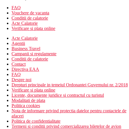
Descrierea hotelului
164 camere in 3 blocuri
FAQ
hol de intrare cu receptie
Vouchere de vacanta
WiFi (gratuit) in zonele comune
Conditii de calatorie
restaurant principal
Acte Calatorie
seiful hotelului (contra cost)
Verificare si plata online
lifturi (numai cladirea principala)
Acte Calatorie
2 piscine (sezlonguri si umbrele gratuite, prosoape la un
Agentii
depozit)
Business Travel
terasa pentru plaja
Campanii si regulamente
gradini
Conditii de calatorie
sauna, baie de aburi
Contact
loc de joaca
Directiva EAA
bar pe plaja
FAQ
parcare
Despre noi
minimarket
Drepturi principale in temeiul Ordonantei Guvernului nr. 2/2018
coafor
Verificare si plata online
spalatorie
Licente, documente juridice si contractul cu turistul
Descrierea plajei
Modalitati de plata
plaja lunga cu nisip, pe alocuri cu pietricele mici
Politica cookies
plaja chiar langa hotel, peste promenada de pe plaja
Nota de informare privind protectia datelor pentru contactele de
sezlonguri, umbrele gratuite, prosoape contra cost
afaceri
Politica de confidentialitate
Activitati gratuite
Termeni si conditii privind comercializarea biletelor de avion