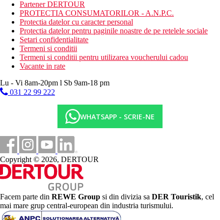
masa de biliard
Partener DERTOUR
tenis de masa
PROTECTIA CONSUMATORILOR - A.N.P.C.
programe de seara de divertisment
Protectia datelor cu caracter personal
Protectia datelor pentru paginile noastre de pe retelele sociale
Activitati contra cost
Setari confidentialitate
sporturi nautice motorizate si nemotorizate pe plaja
Termeni si conditii
sauna
Termeni si conditii pentru utilizarea voucherului cadou
baie de aburi
Vacante in rate
Mese
Lu - Vi 8am-20pm l Sb 9am-18 pm
All Inclusive
031 22 99 222
11:00-23:00
mic dejun (7:00-10:00), pranz (12:30-14:00) si cina
(19:30-21:30) in restaurantul principal
WHATSAPP - SCRIE-NE
gustare de dupa-amiaza (15:00-16:00) in restaurantul
principal
ceai de dupa-amiaza, cafea (17:00-18:00) in restaurantul
principal
Copyright © 2026, DERTOUR
serviciu de bauturi la pranz si cina si la barul de pe plaja
(11:00-23:00)
restaurant a la carte restaurant Mango Beach (contra cost)
Categoria oficiala
Facem parte din
REWE Group
si din divizia sa
DER Touristik
, cel
3 stele
mai mare grup central-european din industria turismului.