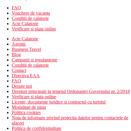
Camera tripla, vedere laterala la mare: poate gazdui pana
FAQ
la 3 persoane.
Vouchere de vacanta
Descrierea hotelului
Conditii de calatorie
hol de intrare cu receptie
Acte Calatorie
restaurant principal
Verificare si plata online
restaurant cu serviciu (contra cost)
Acte Calatorie
bar in receptie
Agentii
bar langa piscina
Business Travel
Wi-Fi la receptie (gratuit)
Blog
colt TV
Campanii si regulamente
sala de conferinta
Conditii de calatorie
spalatorie (contra cost)
Contact
casa de schimb valutar
Directiva EAA
piscina cu sectiune separata pentru copii (sezlonguri si
FAQ
umbrele gratuite)
Despre noi
Descrierea plajei
Drepturi principale in temeiul Ordonantei Guvernului nr. 2/2018
cu nisip
Verificare si plata online
la intrarea in apa cu pietricele
Licente, documente juridice si contractul cu turistul
sezlonguri si umbrele contra cost
Modalitati de plata
bar pe plaja (contra cost)
Politica cookies
Nota de informare privind protectia datelor pentru contactele de
Activitati gratuite
afaceri
volei pe plaja
Politica de confidentialitate