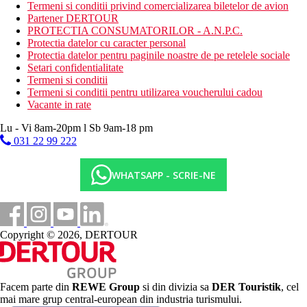
fitness
Termeni si conditii privind comercializarea biletelor de avion
darts
Partener DERTOUR
jocuri de carti
PROTECTIA CONSUMATORILOR - A.N.P.C.
sah
Protectia datelor cu caracter personal
table
Protectia datelor pentru paginile noastre de pe retelele sociale
sauna
Setari confidentialitate
programe de animatie de seara (ocazional)
Termeni si conditii
Termeni si conditii pentru utilizarea voucherului cadou
Activitati contra cost
Vacante in rate
masaje
sauna
Lu - Vi 8am-20pm l Sb 9am-18 pm
bai turcesti
031 22 99 222
sporturi nautice pe plaja
Mese
WHATSAPP - SCRIE-NE
All Inclusive
valabilitatea programului All Inclusive de la 10:00 la 11:00
mic dejun, pranz si cina tip bufet
gustare
Copyright © 2026, DERTOUR
in timpul zilei gustari usoare, cafea de dupa-amiaza si
produse de patiserie (cafea turceasca contra cost)
cantitate nelimitata de bauturi nealcoolice (sucuri - nu din
fructe proaspete) si bauturi alcoolice de productie locala
(cocktail-uri contra cost)
Facem parte din
REWE Group
si din divizia sa
DER Touristik
, cel
mai mare grup central-european din industria turismului.