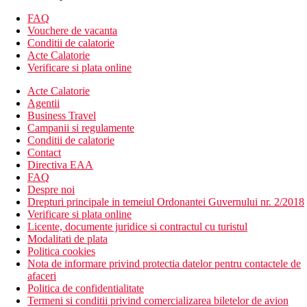
Alte tipuri de camere
(daca nu se specifica altfel, camerele au
FAQ
facilitatile de mai sus)
Vouchere de vacanta
Conditii de calatorie
Family Suite Club
Acte Calatorie
2 camere separate (dormitor si living)
Verificare si plata online
1 baie
2 TV LCD/Sat.
Acte Calatorie
balcon
Agentii
45 m2
Business Travel
Suita superioara
Campanii si regulamente
2 camere separate (dormitor si living)
Conditii de calatorie
2 bai
Contact
balcon
Directiva EAA
48 m2
FAQ
Camera de familie Deluxe
Despre noi
3 camere separate (2 dormitoare si un living)
Drepturi principale in temeiul Ordonantei Guvernului nr. 2/2018
2 bai
Verificare si plata online
3 TV LCD/Sat.
Licente, documente juridice si contractul cu turistul
aparat de cafea cu capsule
Modalitati de plata
terasa
Politica cookies
80 m2
Nota de informare privind protectia datelor pentru contactele de
afaceri
Politica de confidentialitate
Descrierea hotelului
Termeni si conditii privind comercializarea biletelor de avion
hol de intrare cu receptie