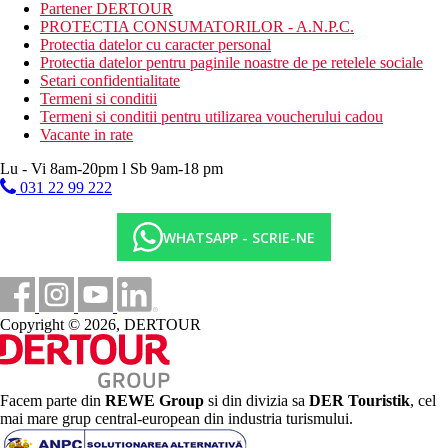
Partener DERTOUR
lobby
PROTECTIA CONSUMATORILOR - A.N.P.C.
WiFi (gratuit in zonele comune)
Protectia datelor cu caracter personal
restaurantul principal
Protectia datelor pentru paginile noastre de pe retelele sociale
3 restaurante a la carte (italian, fripturi, peste)
Setari confidentialitate
4 baruri
Termeni si conditii
6 piscine exterioare pentru adulti (sezlonguri, umbrele si
Termeni si conditii pentru utilizarea voucherului cadou
prosoape gratuite)
Vacante in rate
2 piscine pentru copii
parc acvatic cu 8 tobogane
Lu - Vi 8am-20pm l Sb 9am-18 pm
2 piscine exterioare (pentru adulti si copii)
031 22 99 222
SPA
centru comercial
salon de infrumusetare
WHATSAPP - SCRIE-NE
inchirieri auto
inchiriere carucior pentru copii (contra cost)
club pentru copii (4-12 ani)
spalatorie
Copyright © 2026, DERTOUR
Descrierea plajei
plaja cu nisip si pietris, premiata cu steag albastru
170 m lungime
intrarea treptata in mare
Facem parte din
REWE Group
si din divizia sa
DER Touristik
, cel
la aproximativ 100 m de hotel
mai mare grup central-european din industria turismului.
sezlonguri, umbrele si prosoape de plaja gratuite
bar pe plaja (in cadrul Ultra All Inclusive)