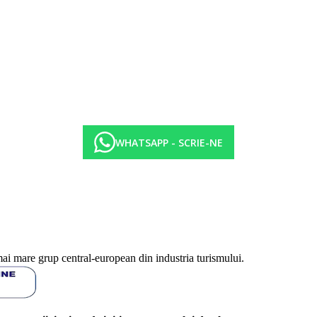
ri selectate din import (toate 24 de ore)
WHATSAPP - SCRIE-NE
mai mare grup central-european din industria turismului.