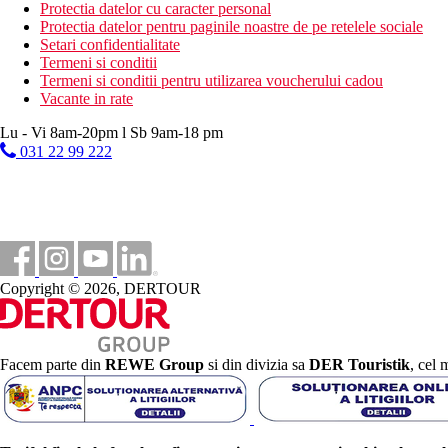
Protectia datelor cu caracter personal
Mic dejun, pranz si cina tip bufet
Protectia datelor pentru paginile noastre de pe retelele sociale
Gustare
Setari confidentialitate
Gustari usoare in timpul zilei
Termeni si conditii
Cafea de dupa-amiaza, ceai si desert
Termeni si conditii pentru utilizarea voucherului cadou
Bauturi alcoolice si nealcoolice de productie locala si bautu
Vacante in rate
Carduri
Lu - Vi 8am-20pm l Sb 9am-18 pm
VISA, CE/MC.
031 22 99 222
Site-ul web
www.adamevehotels.com
Wellness
Gratuit: sauna, cada cu hidromasaj, baie turceasca
Contra cost: masaje, salon de infrumusetare, peeling
Copyright © 2026, DERTOUR
Internet
Gratuit: Wifi in hol
Contra cost: colt de internet.
Facem parte din
REWE Group
si din divizia sa
DER Touristik
, cel 
Categoria oficiala
Categoria oficiala este de 5*
Nota
Hotelul accepta doar oaspeti cu varsta peste 18 ani.