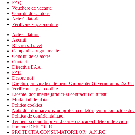
Suita: 2 dormitoare, 2 bai, dressing (Suita Design)
FAQ
Camera de familie, Deluxe, Duplex, Swim-up: 1 dormitor la 
Vouchere de vacanta
Conditii de calatorie
Divertisment
Acte Calatorie
Verificare si plata online
Programe zilnice de animatie, programe de divertisment de seara,
Acte Calatorie
Mese
Agentii
Business Travel
Ultra all inclusive
Campanii si regulamente
Conditii de calatorie
Mic dejun, pranz si cina tip bufet
Contact
Gustare
Directiva EAA
Gustari usoare in timpul zilei
FAQ
Cafea de dupa-amiaza, ceai si desert
Despre noi
Bauturi alcoolice si nealcoolice de productie locala si bautu
Drepturi principale in temeiul Ordonantei Guvernului nr. 2/2018
Verificare si plata online
Plaja
Licente, documente juridice si contractul cu turistul
Plaja cu nisip este situata chiar langa hotel
Modalitati de plata
Sezlonguri si umbrele sunt oferite in mod gratuit
Politica cookies
Nota de informare privind protectia datelor pentru contactele de a
Oferta sportiva
Politica de confidentialitate
Gratuit: 3 terenuri de tenis (iluminat contra cost), squash, b
Termeni si conditii privind comercializarea biletelor de avion
Contra cost: terenuri de tenis, bowling, antrenor de golf, da
Partener DERTOUR
PROTECTIA CONSUMATORILOR - A.N.P.C.
Stravovanie