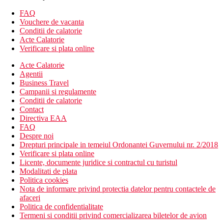
situat in cladirea principala
Alte tipuri de camere
(daca nu se specifica altfel, camerele au
FAQ
facilitatile de mai sus):
Vouchere de vacanta
Conditii de calatorie
Camera dubla, cladire principala, vedere la mare
Acte Calatorie
Camera dubla, Sat - camere in vile in gradina
Verificare si plata online
Camera cvadrupla - pret redus pentru al 2-lea copil,
acestea pot fi situate in cladirea principala sau in vilele din
Acte Calatorie
gradina
Agentii
Camera dubla, superioara - situata in cladirea alaturata
Business Travel
Camera de familie, 2 dormitoare, sat - in vile in gradina, 2
Campanii si regulamente
dormitoare separate
Conditii de calatorie
Suita de familie, cladirea principala - 2 dormitoare
Contact
separate, in cladirea principala
Directiva EAA
FAQ
Descrierea hotelului
Despre noi
hol de intrare cu receptie
Drepturi principale in temeiul Ordonantei Guvernului nr. 2/2018
restaurant a la carte (nu este nevoie de rezervare) -
Verificare si plata online
serveste preparate din bucataria italiana, turceasca si din
Licente, documente juridice si contractul cu turistul
peste, oferind cele mai rafinate arome ale culturii culinare
Modalitati de plata
regionale.
Politica cookies
baruri
Nota de informare privind protectia datelor pentru contactele de
restaurant principal
afaceri
wifi in anumite parti ale hotelului (gratuit)
Politica de confidentialitate
centru SPA
Termeni si conditii privind comercializarea biletelor de avion