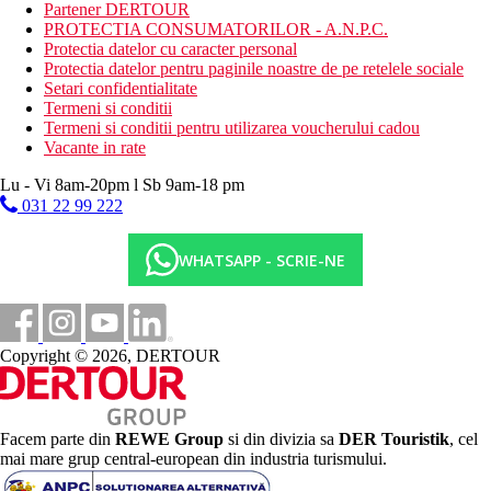
mini-market
Partener DERTOUR
sali de conferinte
PROTECTIA CONSUMATORILOR - A.N.P.C.
salon de infrumusetare (contra cost)
Protectia datelor cu caracter personal
11 piscine (sezlonguri, umbrele si prosoape gratuite)
Protectia datelor pentru paginile noastre de pe retelele sociale
parc acvatic
Setari confidentialitate
terasa
Termeni si conditii
club pentru copii
Termeni si conditii pentru utilizarea voucherului cadou
Spa (contra cost)
Vacante in rate
servicii medicale (contra cost)
transferuri VIP de la/la aeroport (contra cost)
Lu - Vi 8am-20pm l Sb 9am-18 pm
organizari speciale: aniversări / nunti / cereri in casatorie
031 22 99 222
(contra cost)
magazine
servicii de spalatorie si curatatorie chimica (contra cost)
WHATSAPP - SCRIE-NE
pavilion (contra cost)
Descrierea plajei
privat
nisipos
Copyright © 2026, DERTOUR
bar pe plaja
sezlonguri, umbrele si prosoape gratuite
Activitati gratuite
Facem parte din
REWE Group
si din divizia sa
DER Touristik
, cel
Lectii de dans oriental
mai mare grup central-european din industria turismului.
Fotbal
DJ live