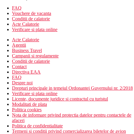
situat in cladirea principala
Alte tipuri de camere
(daca nu se specifica altfel, camerele au
FAQ
facilitatile de mai sus):
Vouchere de vacanta
Conditii de calatorie
Camera dubla, cladire principala, vedere la mare
Acte Calatorie
Camera dubla, Sat - camere in vile in gradina
Verificare si plata online
Camera cvadrupla - pret redus pentru al 2-lea copil,
acestea pot fi situate in cladirea principala sau in vilele din
Acte Calatorie
gradina
Agentii
Camera dubla, superioara - situata in cladirea alaturata
Business Travel
Camera de familie, 2 dormitoare, sat - in vile in gradina, 2
Campanii si regulamente
dormitoare separate
Conditii de calatorie
Suita de familie, cladirea principala - 2 dormitoare
Contact
separate, in cladirea principala
Directiva EAA
FAQ
Descrierea hotelului
Despre noi
hol de intrare cu receptie
Drepturi principale in temeiul Ordonantei Guvernului nr. 2/2018
restaurant a la carte (nu este nevoie de rezervare) -
Verificare si plata online
serveste preparate din bucataria italiana, turceasca si din
Licente, documente juridice si contractul cu turistul
peste, oferind cele mai rafinate arome ale culturii culinare
Modalitati de plata
regionale.
Politica cookies
baruri
Nota de informare privind protectia datelor pentru contactele de
restaurant principal
afaceri
wifi in anumite parti ale hotelului (gratuit)
Politica de confidentialitate
centru SPA
Termeni si conditii privind comercializarea biletelor de avion