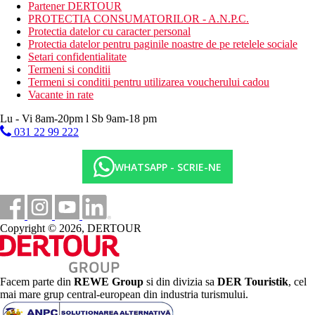
mini-market
Partener DERTOUR
sali de conferinte
PROTECTIA CONSUMATORILOR - A.N.P.C.
salon de infrumusetare (contra cost)
Protectia datelor cu caracter personal
11 piscine (sezlonguri, umbrele si prosoape gratuite)
Protectia datelor pentru paginile noastre de pe retelele sociale
parc acvatic
Setari confidentialitate
terasa
Termeni si conditii
club pentru copii
Termeni si conditii pentru utilizarea voucherului cadou
Spa (contra cost)
Vacante in rate
servicii medicale (contra cost)
transferuri VIP de la/la aeroport (contra cost)
Lu - Vi 8am-20pm l Sb 9am-18 pm
organizari speciale: aniversări / nunti / cereri in casatorie
031 22 99 222
(contra cost)
magazine
servicii de spalatorie si curatatorie chimica (contra cost)
WHATSAPP - SCRIE-NE
pavilion (contra cost)
Descrierea plajei
privat
nisipos
Copyright © 2026, DERTOUR
bar pe plaja
sezlonguri, umbrele si prosoape gratuite
Activitati gratuite
Facem parte din
REWE Group
si din divizia sa
DER Touristik
, cel
Lectii de dans oriental
mai mare grup central-european din industria turismului.
Fotbal
DJ live