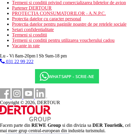
mini-discoteca
Termeni si conditii privind comercializarea biletelor de avion
Partener DERTOUR
Descrierea plajei
PROTECTIA CONSUMATORILOR - A.N.P.C.
nisipos
Protectia datelor cu caracter personal
sezlonguri, umbrele si prosoape gratuite
Protectia datelor pentru paginile noastre de pe retelele sociale
bar pe plaja
Setari confidentialitate
autobuz de plaja gratuit
Termeni si conditii
Termeni si conditii pentru utilizarea voucherului cadou
Activitati gratuite
Vacante in rate
programe de animatie de zi si de seara
gimnastica
Lu - Vi 8am-20pm l Sb 9am-18 pm
jocuri de biliard
031 22 99 222
polo
concursuri
fitness
WHATSAPP - SCRIE-NE
baie turceasca
sauna
darts
bocce
aerobic
Copyright © 2026, DERTOUR
mini club
Activitati contra cost
centru SPA (masaj, salon de infrumusetare)
Facem parte din
REWE Group
si din divizia sa
DER Touristik
, cel
sporturi acvatice pe plaja
mai mare grup central-european din industria turismului.
jocuri video