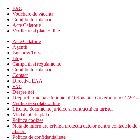
Cazare contra cost
Camera dubla standard
FAQ
Camera de familie - 2 dormitoare separate
Vouchere de vacanta
Camera dubla standard cu vedere la piscina
Conditii de calatorie
Acte Calatorie
Descrierea hotelului
Verificare si plata online
hol de intrare cu receptie
2 restaurante cu servicii (1x per sejur gratuit, este necesara
Acte Calatorie
rezervare)
Agentii
baruri
Business Travel
discoteca
Blog
sali de conferinte
Campanii si regulamente
Wi-Fi (gratuit)
Conditii de calatorie
magazine
Contact
inchirieri auto
Directiva EAA
fotograf
FAQ
spalatorie
Despre noi
doctor
Drepturi principale in temeiul Ordonantei Guvernului nr. 2/2018
coafor
Verificare si plata online
centru SPA
Licente, documente juridice si contractul cu turistul
2 piscine (sezlonguri, umbrele si prosoape gratuite)
Modalitati de plata
piscina acoperita
Politica cookies
piscina pentru copii
Nota de informare privind protectia datelor pentru contactele de
loc de joaca
afaceri
mini club (pentru copii 4-12 ani)
Politica de confidentialitate