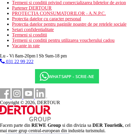
blocuri mai aproape de plaja, acces direct la piscina, de la
Termeni si conditii privind comercializarea biletelor de avion
13 ani
Partener DERTOUR
Camera dubla, Elite, Vedere peisaj: in blocuri nou
PROTECTIA CONSUMATORILOR - A.N.P.C.
construite din 2022, mai spatioasa, de la 13 ani
Protectia datelor cu caracter personal
Camera dubla, Elite, Vedere gradina, Swim-Up: in blocuri
Protectia datelor pentru paginile noastre de pe retelele sociale
nou construite din 2022, mai spatioasa, acces direct la
Setari confidentialitate
piscina, de la 13 ani
Termeni si conditii
Patut pentru copii este disponibil gratuit (la cerere).
Termeni si conditii pentru utilizarea voucherului cadou
La cerere, sunt disponibile mai multe camere accesibile cu
Vacante in rate
scaunul cu rotile.
Lu - Vi 8am-20pm l Sb 9am-18 pm
Plaja
031 22 99 222
Plaja cu nisip (pietricele la intrarea in mare) este chiar
langa hotel
WHATSAPP - SCRIE-NE
Sezlonguri, umbrele si prosoape oferite in mod gratuit
Mese
Ultra all inclusive
Mic dejun tip bufet (07.00-10.00)
Copyright © 2026, DERTOUR
Mic dejun tarziu (10:00-11:30)
Pranz tip bufet (12:30–14:00)
Cina tip bufet (18:30-21:00)
Gustare usoara (10:00-16:00)
Bufet pentru copii intr-o sectiune separata pentru copii a
Facem parte din
REWE Group
si din divizia sa
DER Touristik
, cel
restaurantului (pranz si cina)
mai mare grup central-european din industria turismului.