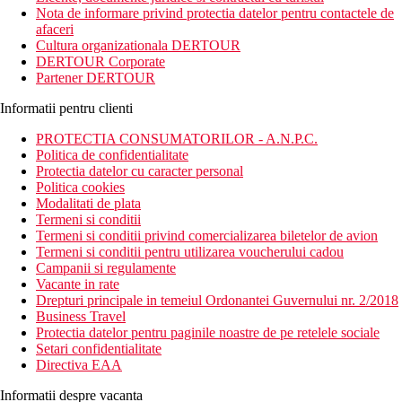
12 km de orasul Serik. Aeroportul International Antalya (AYT)
Nota de informare privind protectia datelor pentru contactele de
este la aproximativ 40 km de hotel.
afaceri
Cultura organizationala DERTOUR
Descrierea hotelului
DERTOUR Corporate
372 camere
Partener DERTOUR
hol intrare cu receptie
restaurant principal
Informatii pentru clienti
restaurant a la carte
baruri
PROTECTIA CONSUMATORILOR - A.N.P.C.
coafor
Politica de confidentialitate
sali de conferinte
Protectia datelor cu caracter personal
cinema
Politica cookies
spalatorie
Modalitati de plata
medic
Termeni si conditii
zona comerciala
Termeni si conditii privind comercializarea biletelor de avion
parc acvatic
Termeni si conditii pentru utilizarea voucherului cadou
terasa la soare
Campanii si regulamente
piscina
Vacante in rate
Drepturi principale in temeiul Ordonantei Guvernului nr. 2/2018
Descrierea camerei
Business Travel
Camera dubla: baie/toaleta (uscator de par), aer
Protectia datelor pentru paginile noastre de pe retelele sociale
conditionat, TV/satelit, telefon, seif (gratuit), minibar.
Setari confidentialitate
Camera single: vezi Camera dubla.
Directiva EAA
Camera dubla, vedere partiala la mare: vezi Camera dubla,
vedere partiala la mare.
Informatii despre vacanta