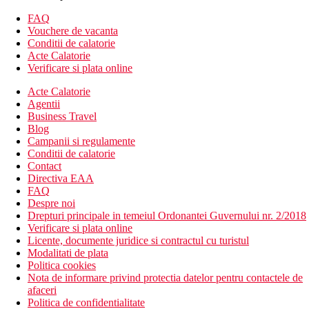
Camera single cu vedere partiala la mare: vezi Camera
dubla, vedere partiala la mare.
FAQ
Camera de familie, 2 dormitoare: vezi Camera dubla, 2
Vouchere de vacanta
dormitoare separate.
Conditii de calatorie
Camera de familie, 2 dormitoare, vedere partiala la mare:
Acte Calatorie
vezi Camera de familie, 2 dormitoare, vedere partiala la
Verificare si plata online
mare.
Acte Calatorie
Camera dubla, spatioasa: vezi Camera dubla, mai
Agentii
spatioasa cu pat supraetajat.
Business Travel
Divertisment
Blog
Campanii si regulamente
Programe de animatie.
Conditii de calatorie
Contact
Mese
Directiva EAA
Ultra all inclusive
FAQ
Bufet mic dejun
Despre noi
Gustare
Drepturi principale in temeiul Ordonantei Guvernului nr. 2/2018
Pranz tip bufet
Verificare si plata online
Gustare, ceai, cafea, deserturi in timpul zilei
Licente, documente juridice si contractul cu turistul
Cina tip bufet
Modalitati de plata
Cina tarzie
Politica cookies
Bauturi alcoolice si nealcoolice in timpul zilei (24 de ore)
Nota de informare privind protectia datelor pentru contactele de
afaceri
Plaja
Politica de confidentialitate