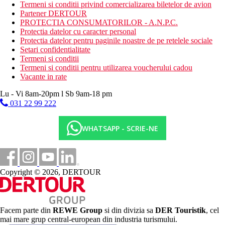
Plaja cu nisip este chiar langa hotel
Termeni si conditii privind comercializarea biletelor de avion
Sezlonguri si umbrele gratuite
Partener DERTOUR
PROTECTIA CONSUMATORILOR - A.N.P.C.
Oferta sportiva
Protectia datelor cu caracter personal
Gratuit: baschet, volei, tenis de masa, darts, minigolf
Protectia datelor pentru paginile noastre de pe retelele sociale
Contra cost : biliard, golf, bowling, sporturi nautice pe
Setari confidentialitate
plaja
Termeni si conditii
Termeni si conditii pentru utilizarea voucherului cadou
Copii
Vacante in rate
Aquapark, programe de animatie, mini club, loc de joaca pentru
Lu - Vi 8am-20pm l Sb 9am-18 pm
copii, patut la cerere (gratuit).
031 22 99 222
Carduri
WHATSAPP - SCRIE-NE
VISA, CE/MC.
Site-ul web
www.crystalhotels.com.
Copyright © 2026, DERTOUR
Wellness
Gratuit: baie turceasca, sauna, jacuzzi
Contra cost: masaje, tratamente spa
Internet
Facem parte din
REWE Group
si din divizia sa
DER Touristik
, cel
Gratuit:
Wifi in hol
mai mare grup central-european din industria turismului.