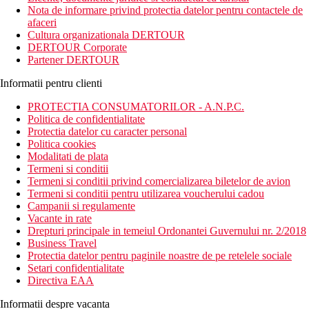
orasul Belek si este inconjurat de o plantatie de pini. Familiile cu
Nota de informare privind protectia datelor pentru contactele de
copii vor aprecia cu siguranta piscinele frumoase cu tobogane si
afaceri
frumoasa plaja privata cu nisip si cu pietricele. Statiunea este
Cultura organizationala DERTOUR
potrivita si pentru clientii activi, deoarece ofera multe
DERTOUR Corporate
oportunitati de sport.
Partener DERTOUR
Distanta
Informatii pentru clienti
plaja: 300 m
aeroport: 29 km Antalya
PROTECTIA CONSUMATORILOR - A.N.P.C.
centru: 6,3 km
Politica de confidentialitate
Protectia datelor cu caracter personal
Descrierea camerei
Politica cookies
Modalitati de plata
Camera dubla
Termeni si conditii
Termeni si conditii privind comercializarea biletelor de avion
aer conditionat
Termeni si conditii pentru utilizarea voucherului cadou
balcon
Campanii si regulamente
televizor
Vacante in rate
seif (gratuit)
Drepturi principale in temeiul Ordonantei Guvernului nr. 2/2018
telefon (taxa)
Business Travel
mini-bar
Protectia datelor pentru paginile noastre de pe retelele sociale
set pentru prepararea ceaiului si cafelei
Setari confidentialitate
baie/toaleta (uscator de par)
Directiva EAA
Wi-Fi (gratuit)
Informatii despre vacanta