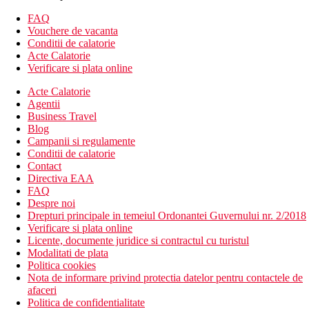
Alte tipuri de camere
(daca nu se specifica altfel, camerele au
facilitatile de mai sus)
FAQ
Camera dubla, vedere la mare
Vouchere de vacanta
Suita de familie, 2 dormitoare: dormitor si living
Conditii de calatorie
Acte Calatorie
Descrierea hotelului
Verificare si plata online
restaurantul principal
hol de intrare cu receptie
Acte Calatorie
Wi-Fi (gratuit)
Agentii
bar pe plaja
Business Travel
bar in receptie
Blog
restaurante tematice - este necesara rezervare, un
Campanii si regulamente
restaurant gratuit o data pe sejur
Conditii de calatorie
bar langa piscina
Contact
discoteca
Directiva EAA
mini club
FAQ
mini discoteca
Despre noi
fitness
Drepturi principale in temeiul Ordonantei Guvernului nr. 2/2018
magazine
Verificare si plata online
piscina (sezlonguri, umbrele si prosoape gratuite)
Licente, documente juridice si contractul cu turistul
piscina interioara (sezlonguri si prosoape gratuite)
Modalitati de plata
piscina pentru copii
Politica cookies
sala de conferinta
Nota de informare privind protectia datelor pentru contactele de
afaceri
Descrierea plajei
Politica de confidentialitate