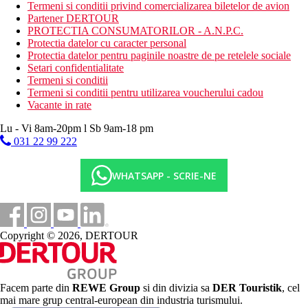
privat
Termeni si conditii privind comercializarea biletelor de avion
nisipos cu pietricele
Partener DERTOUR
sezlonguri, umbrele si prosoape gratuite
PROTECTIA CONSUMATORILOR - A.N.P.C.
Protectia datelor cu caracter personal
Activitati sportive gratuite
Protectia datelor pentru paginile noastre de pe retelele sociale
aerobic
Setari confidentialitate
gimnastica acvatica
Termeni si conditii
bocce
Termeni si conditii pentru utilizarea voucherului cadou
fitness
Vacante in rate
baie turceasca
sauna
Lu - Vi 8am-20pm l Sb 9am-18 pm
aburi
031 22 99 222
badminton
volei
teren de tenis (iluminat contra cost)
WHATSAPP - SCRIE-NE
Activitati sportive contra cost
masaje
sporturi acvatice pe plaja
golf
Copyright © 2026, DERTOUR
teren de fotbal
Mese
Ultra All Inclusive
Facem parte din
REWE Group
si din divizia sa
DER Touristik
, cel
Restaurant principal: 07.00-10.00 mic dejun tip bufet,
mai mare grup central-european din industria turismului.
10.00-11.00 mic dejun tip bufet tarziu