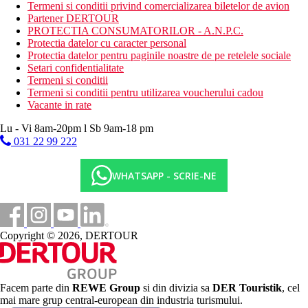
nisipos
Termeni si conditii privind comercializarea biletelor de avion
sezlonguri, umbrele si prosoape gratuite
Partener DERTOUR
bar pe plaja
PROTECTIA CONSUMATORILOR - A.N.P.C.
Protectia datelor cu caracter personal
Activitati sportive gratuite
Protectia datelor pentru paginile noastre de pe retelele sociale
programe de animatie
Setari confidentialitate
muzica live
Termeni si conditii
mini-golf
Termeni si conditii pentru utilizarea voucherului cadou
petanque
Vacante in rate
2 terenuri de fotbal
4 terenuri de tenis (echipament contra cost)
Lu - Vi 8am-20pm l Sb 9am-18 pm
tenis de masa
031 22 99 222
bocce
volei pe plaja
WHATSAPP - SCRIE-NE
fitness
TIR cu arcul
polo
tir cu aer comprimat
sauna
Copyright © 2026, DERTOUR
baie turceasca (proceduri contra cost)
Activitati contra cost
sporturi nautice motorizate pe plaja
biliard
Facem parte din
REWE Group
si din divizia sa
DER Touristik
, cel
cazinou
mai mare grup central-european din industria turismului.