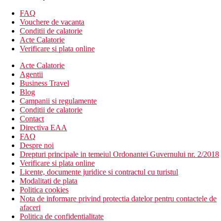
Camera standard
Camera de familie - dormitor separat
FAQ
Vouchere de vacanta
Descrierea hotelului
Conditii de calatorie
hol de intrare cu receptie
Acte Calatorie
restaurantul principal
Verificare si plata online
4 restaurante cu servicii (contra cost)
6 baruri
Acte Calatorie
3 piscine
Agentii
piscina acoperita
Business Travel
piscina pentru copii
Blog
magazine
Campanii si regulamente
discoteca
Conditii de calatorie
Wi-Fi in hol (gratuit)
Contact
camera cu televizor
Directiva EAA
sali de conferinte
FAQ
centru SPA
Despre noi
salon de infrumusetare
Drepturi principale in temeiul Ordonantei Guvernului nr. 2/2018
coafor
Verificare si plata online
spalatorie
Licente, documente juridice si contractul cu turistul
cinema
Modalitati de plata
loc de joaca
Politica cookies
mini club
Nota de informare privind protectia datelor pentru contactele de
afaceri
Descrierea plajei
Politica de confidentialitate