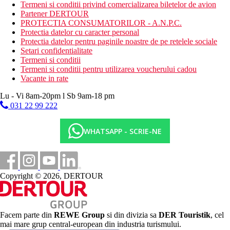
Termeni si conditii privind comercializarea biletelor de avion
Restaurant a la carte - selectie din meniu (18.45-21.15,
Partener DERTOUR
rezervare obligatorie, contra cost, peste, asiatic, friptura,
PROTECTIA CONSUMATORILOR - A.N.P.C.
italian, mexican)
Protectia datelor cu caracter personal
Bauturi alcoolice si nealcoolice de productie locala 24 de
Protectia datelor pentru paginile noastre de pe retelele sociale
ore pe zi
Setari confidentialitate
Plaja
Termeni si conditii
Plaja cu nisip, cu pietricele la intrarea in mare, bar pe
Termeni si conditii pentru utilizarea voucherului cadou
plaja, sezlonguri, umbrele si prosoape gratuite, pavilioane
Vacante in rate
(contra cost, este necesara rezervare).
Lu - Vi 8am-20pm l Sb 9am-18 pm
Oferta sportiva
031 22 99 222
Gratuit: tenis de masa, teren de tenis pe iarba (necesita
rezervare), echipament de tenis, teqball, sporturi acvatice
WHATSAPP - SCRIE-NE
nemotorizate pe plaja, biliard pe jos, fitness.
Contra cost: teren de tenis, lectii de tenis si sporturi
acvatice, iluminat teren de tenis, sporturi nautice
motorizate pe plaja, biciclete, catamaran.
Copyright © 2026, DERTOUR
Copii
Mini-club (4-6 ani), Midiklub (7-10 ani), Maxiclub (11-17 ani),
loc de joaca pentru copii, programe de animatie, mini-discoteca,
piscina pentru copii, tobogane, parc acvatic.
Facem parte din
REWE Group
si din divizia sa
DER Touristik
, cel
Carduri
mai mare grup central-european din industria turismului.