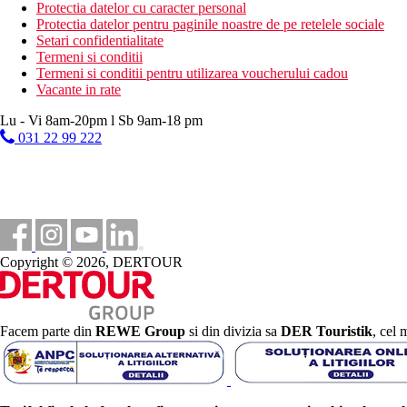
nisipos
Protectia datelor cu caracter personal
sezlonguri, umbrele si prosoape gratuite
Protectia datelor pentru paginile noastre de pe retelele sociale
bar pe plaja
Setari confidentialitate
Termeni si conditii
Activitati sportive gratuite
Termeni si conditii pentru utilizarea voucherului cadou
programe de animatie
Vacante in rate
programe de seara
2 terenuri de tenis (iluminat si echipament contra cost)
Lu - Vi 8am-20pm l Sb 9am-18 pm
tenis de masa
031 22 99 222
volei pe plaja
baschet
fitness
sauna
bocce
aerobic
gimnastica acvatica
Copyright © 2026, DERTOUR
polo
canoe
pedale
darts
Facem parte din
REWE Group
si din divizia sa
DER Touristik
, cel 
Activitati sportive contra cost
biliard
inchirieri auto
masaje