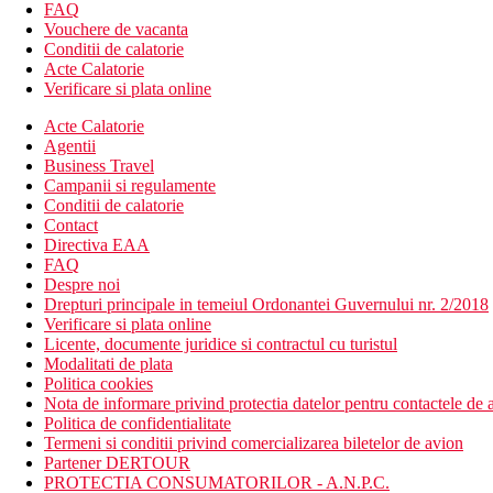
Camera de familie, 2 dormitoare
FAQ
Camera de familie, 2 dormitoare, comunicante, vedere la 
Vouchere de vacanta
Camera de familie, 2 dormitoare, comunicante, vedere la
Conditii de calatorie
Acte Calatorie
Descrierea hotelului
Verificare si plata online
hol de intrare cu receptie
restaurantul principal
Acte Calatorie
5 restaurante cu servicii (unul dintre ele 1x pe sejur gratuit
Agentii
5 baruri
Business Travel
cafenea
Campanii si regulamente
Wi-Fi la receptie (gratuit)
Conditii de calatorie
magazine
Contact
coafor (contra cost)
Directiva EAA
9 sali de conferinte
FAQ
spalatorie (contra cost)
Despre noi
discoteca
Drepturi principale in temeiul Ordonantei Guvernului nr. 2/2018
5 piscine (sezlonguri, umbrele si prosoape gratuite)
Verificare si plata online
piscina interioara incalzita (inchisa in lunile de vara)
Licente, documente juridice si contractul cu turistul
piscina pentru copii
Modalitati de plata
mini club (pentru copii 4-12 ani)
Politica cookies
club pentru adolescenti (pentru copii 13-16 ani, din iunie 
Nota de informare privind protectia datelor pentru contactele de a
loc de joaca
Politica de confidentialitate
sunt disponibile cazi pentru copii, patuturi si toalete
Termeni si conditii privind comercializarea biletelor de avion
Partener DERTOUR
Descrierea plajei
PROTECTIA CONSUMATORILOR - A.N.P.C.