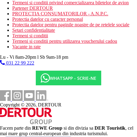
Termeni si conditii privind comercializarea biletelor de avion
cu rezervare
Partener DERTOUR
bauturi alcoolice si nealcoolice de productie locala si unele
PROTECTIA CONSUMATORILOR - A.N.P.C.
importate 24 de ore
Protectia datelor cu caracter personal
Protectia datelor pentru paginile noastre de pe retelele sociale
Setari confidentialitate
Termeni si conditii
Plaja
Termeni si conditii pentru utilizarea voucherului cadou
Plaja cu nisip este chiar langa hotel
Vacante in rate
Umbrele, sezlonguri, prosoape gratuite
Bar langa plaja ca parte a Ultra All Inclusive
Lu - Vi 8am-20pm l Sb 9am-18 pm
031 22 99 222
Oferta sportiva
Gratuit: tenis de masa (incl. echipament), teren de tenis
(incl. echipament), zumba, aerobic pe apa, aerobic, polo,
WHATSAPP - SCRIE-NE
centru de fitness, yoga, volei pe plaja, boccia, darts,
biliard, badminton
Contra cost: iluminat teren de tenis, sporturi acvatice
motorizate si nemotorizate
Copyright © 2026, DERTOUR
Copii
Gratuit
: parte in restaurant, mini club, jocuri pentru copii, loc de
joaca pentru copii, program bogat de animatie, discoteca pentru
Facem parte din
REWE Group
si din divizia sa
DER Touristik
, cel
copii.
mai mare grup central-european din industria turismului.