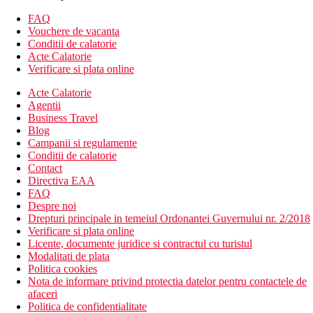
Camere
FAQ
Camera dubla, cladire principala:
Baie/WC (uscator de par),
Vouchere de vacanta
TV/Sat., telefon direct, aer conditionat, seif (gratuit), minibar
Conditii de calatorie
(aprovizionat zilnic cu bauturi racoritoare si bere gratuite),
Acte Calatorie
balcon/terasa, in principal bloc, 25 m2.
Verificare si plata online
Acte Calatorie
Alte tipuri de camere
(daca nu se specifica altfel, camerele au
Agentii
facilitatile de mai sus)
Business Travel
Bungalou: cazare in vile in gradina.
Blog
Suita de familie, cladirea principala: dormitor separat de
Campanii si regulamente
living cu bucatarie.
Conditii de calatorie
Camere duble pentru clienti cu dizabilitati la cerere.
Contact
Divertisment
Directiva EAA
FAQ
Gratuit:
program de animatie de zi si de seara.
Despre noi
Drepturi principale in temeiul Ordonantei Guvernului nr. 2/2018
Mese
Verificare si plata online
Licente, documente juridice si contractul cu turistul
Ultra All Inclusive
Modalitati de plata
Politica cookies
mic dejun, pranz si cina tip bufet in restaurantul principal
Nota de informare privind protectia datelor pentru contactele de
mic dejun tarziu in restaurantul principal (10:00-10:30)
afaceri
gustare, fructe, gözleme, inghetata pe tot parcursul zilei
Politica de confidentialitate
restaurant a la carte (peste, italian, turcesc) o data pe sejur