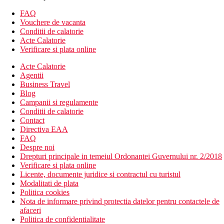
centru SPA
sali de conferinte
FAQ
magazine
Vouchere de vacanta
Conditii de calatorie
Descrierea camerei
Acte Calatorie
Camera dubla, cladire principala
Verificare si plata online
aer conditionat controlat central
telefon
Acte Calatorie
TV cu receptie satelit
Agentii
minibar (reumplut zilnic cu bauturi racoritoare si bere)
Business Travel
seif (gratuit)
Blog
baie/toaleta (uscator de par)
Campanii si regulamente
balcon
Conditii de calatorie
Wi-Fi (gratuit)
Contact
set pentru prepararea ceaiului si cafelei
Directiva EAA
halat de baie si papuci
FAQ
in cladirea principala
Despre noi
Alte tipuri de camere
(daca nu se specifica altfel, camerele au
Drepturi principale in temeiul Ordonantei Guvernului nr. 2/2018
facilitatile de mai sus)
Verificare si plata online
Camera dubla, cladire principala, vedere la mare
Licente, documente juridice si contractul cu turistul
Bungalou: situat in cladiri din gradina
Modalitati de plata
Suita Junior, cladire principala: living si dormitor
Politica cookies
Suita Junior, cladire principala, vedere la mare: living si
Nota de informare privind protectia datelor pentru contactele de
dormitor, vedere la mare
afaceri
Bungalou de familie, 2 dormitoare: 2 dormitoare, situat in
Politica de confidentialitate