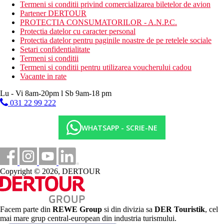
cladiri din gradina
Termeni si conditii privind comercializarea biletelor de avion
Bungalou de familie, interconectat: 2 camere
Partener DERTOUR
comunicante, 2 dormitoare, 2 bai, situate in cladiri din
PROTECTIA CONSUMATORILOR - A.N.P.C.
gradina
Protectia datelor cu caracter personal
Protectia datelor pentru paginile noastre de pe retelele sociale
Descrierea plajei
Setari confidentialitate
nisip cu pietricele (prosoape, sezlonguri, umbrele de soare
Termeni si conditii
si saltele gratuite)
Termeni si conditii pentru utilizarea voucherului cadou
pavilioane de plaja (contra cost)
Vacante in rate
bar si restaurant pe plaja
loc de joaca
Lu - Vi 8am-20pm l Sb 9am-18 pm
dig
031 22 99 222
Activitati gratuite
WHATSAPP - SCRIE-NE
programe de animatie de zi si de seara
tenis (iluminat si echipament gratuit)
volei pe plaja
TIR cu arcul
fitness
Copyright © 2026, DERTOUR
tenis de masa
darts
baschet
2 saune
baie turceasca
Facem parte din
REWE Group
si din divizia sa
DER Touristik
, cel
yoga
mai mare grup central-european din industria turismului.