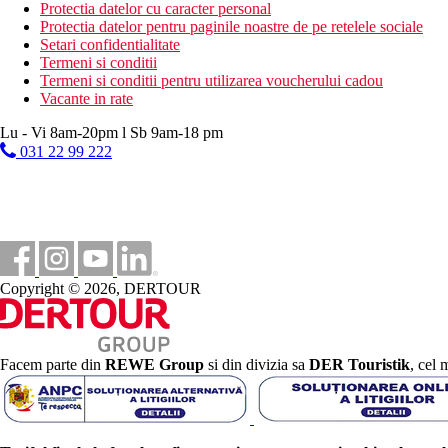
Protectia datelor cu caracter personal
Internet
Protectia datelor pentru paginile noastre de pe retelele sociale
Gratuit: WiFi in hol
Setari confidentialitate
Contra cost: colt de internet
Termeni si conditii
Termeni si conditii pentru utilizarea voucherului cadou
Categoria oficiala
Vacante in rate
5 stele
Lu - Vi 8am-20pm l Sb 9am-18 pm
Nota
031 22 99 222
Gama si calitatea serviciilor si activitatilor mentionate pot fi af
Distanţe
500 m
Centrul orasului
Copyright © 2026, DERTOUR
65 km
Distanta de cel mai apropiat aeroport
500 m
Magazine
Facem parte din
REWE Group
si din divizia sa
DER Touristik
, cel 
500 m
Restaurant