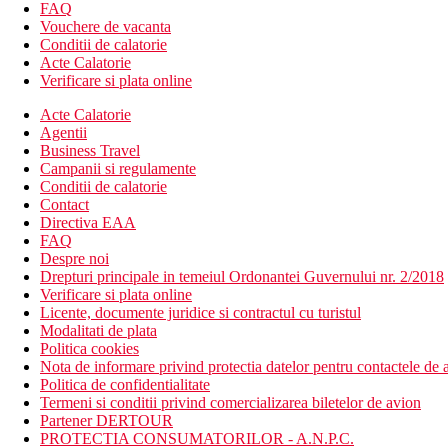
FAQ
1x per sejur posibilitate de cina intr-un restaurant a la cart
Vouchere de vacanta
bauturile in timpul discoteca nu sunt incluse in programul a
Conditii de calatorie
Acte Calatorie
Plaja
Verificare si plata online
Plaja cu nisip la cca 300 m de hotel
Bar pe plaja
Acte Calatorie
Agentii
Oferta sportiva
Business Travel
Tenis gratuit (iluminat contra cost), fitness, tenis de masa, d
Campanii si regulamente
Contra cost, biliard, bowling, masaje si sporturi acvatice pe
Conditii de calatorie
Contact
Copii
Directiva EAA
FAQ
Mini club, piscina pentru copii, tobogane. Patut pentru copii sub 2
Despre noi
Carduri
Drepturi principale in temeiul Ordonantei Guvernului nr. 2/2018
Verificare si plata online
VISA, CE/MC.
Licente, documente juridice si contractul cu turistul
Modalitati de plata
Site-ul web
Politica cookies
www.artsidehotel.com
Nota de informare privind protectia datelor pentru contactele de a
Politica de confidentialitate
Wellness
Termeni si conditii privind comercializarea biletelor de avion
Gratuit: baie turceasca (doar acces), sauna.
Partener DERTOUR
Contra cost: proceduri SPA, masaje.
PROTECTIA CONSUMATORILOR - A.N.P.C.