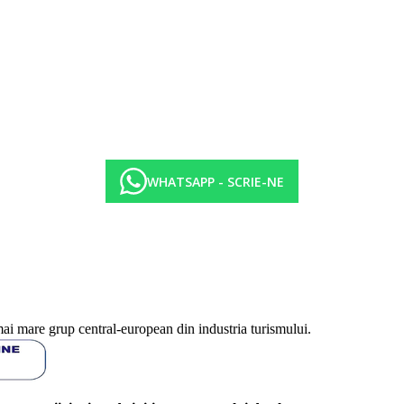
ectate de introducerea unor eventuale masuri de igiena sau antiepidemie in 
WHATSAPP - SCRIE-NE
mai mare grup central-european din industria turismului.