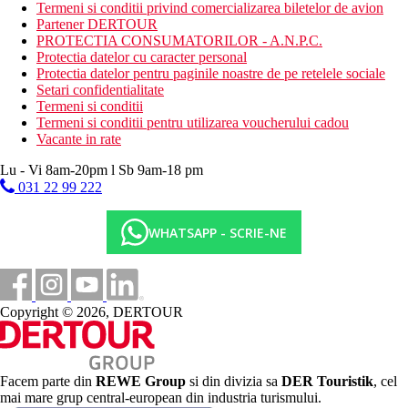
Termeni si conditii privind comercializarea biletelor de avion
bar pe plaja
Partener DERTOUR
sezlonguri si umbrele gratuite
PROTECTIA CONSUMATORILOR - A.N.P.C.
Protectia datelor cu caracter personal
Oferta sportivă
Protectia datelor pentru paginile noastre de pe retelele sociale
Gratuit: tenis de masa, fitness, darts, volei pe plaja, sauna.
Setari confidentialitate
Contra cost: biliard, sporturi nautice pe plaja.
Termeni si conditii
Copii
Termeni si conditii pentru utilizarea voucherului cadou
Vacante in rate
Piscina pentru copii, mini club, loc de joaca pentru copii, sala de
jocuri, patut gratuit (la cerere).
Lu - Vi 8am-20pm l Sb 9am-18 pm
031 22 99 222
Carduri
VISA, CE/MC.
WHATSAPP - SCRIE-NE
Site-ul web
www.adalyaocean.com
Wellness
Copyright © 2026, DERTOUR
Gratuit : baie turceasca (doar intrare, proceduri contra
cost).
Contra cost: tratamente SPA si masaje
Facem parte din
REWE Group
si din divizia sa
DER Touristik
, cel
Internet
mai mare grup central-european din industria turismului.
Gratuit:
WiFi in hol.