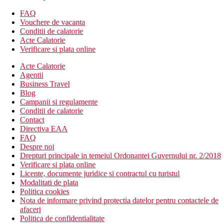
facilitatile de mai sus)
Camera dubla, vedere partiala la mare
FAQ
Camera dubla, vedere la mare
Vouchere de vacanta
Camera de familie, vedere partiala la mare: 2 dormitoare
Conditii de calatorie
separate
Acte Calatorie
Verificare si plata online
Divertisment
Acte Calatorie
Programe de animatie in timpul zilei si seara, spectacole.
Agentii
Business Travel
Mese
Blog
Campanii si regulamente
Ultra all inclusive
Conditii de calatorie
Contact
Mic dejun, pranz si cina tip bufet
Directiva EAA
Gustare usoara (12:30–4:00 p.m.)
FAQ
Cafea, ceai si deserturi (11:00-19:00)
Despre noi
Gözleme (11:00-16:00)
Drepturi principale in temeiul Ordonantei Guvernului nr. 2/2018
Vafe (14:30-16:00)
Verificare si plata online
Inghetata pentru copii (12:30–4:00 p.m.)
Licente, documente juridice si contractul cu turistul
Mini-bufet la miezul noptii (23:00 – 7:00)
Modalitati de plata
Bauturi alcoolice si nealcoolice selectate de productie
Politica cookies
locala (24 de ore pe zi)
Nota de informare privind protectia datelor pentru contactele de
afaceri
Plaja
Politica de confidentialitate
plaja cu nisip, cu intrare treptata chiar langa hotel