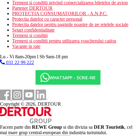
Termeni si conditii privind comercializarea biletelor de avion
magazine
Partener DERTOUR
sala de conferinta
PROTECTIA CONSUMATORILOR - A.N.P.C.
Descrierea plajei
Protectia datelor cu caracter personal
nisipos
Protectia datelor pentru paginile noastre de pe retelele sociale
sezlonguri, umbrele si prosoape gratuite
Setari confidentialitate
bar pe plaja
Termeni si conditii
Termeni si conditii pentru utilizarea voucherului cadou
Activitati sportive gratuite
Vacante in rate
programe de animatie
programe de seara
Lu - Vi 8am-20pm l Sb 9am-18 pm
tenis
031 22 99 222
bocce
darts
WHATSAPP - SCRIE-NE
aerobic
intinderea
aerobic acvatic
volei pe plaja
baschet
Copyright © 2026, DERTOUR
fotbal
tenis de masa
jocuri de birou
suc de fructe
Facem parte din
REWE Group
si din divizia sa
DER Touristik
, cel
fitness
mai mare grup central-european din industria turismului.
sauna