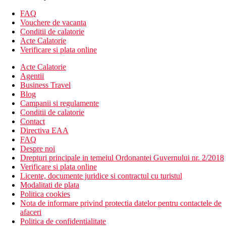
balcon
FAQ
Cazare contra cost
Vouchere de vacanta
Camera cu vedere laterala la mare
Conditii de calatorie
Camera cu vedere la mare
Acte Calatorie
Suita Junior - cu vedere laterala la mare, dormitor si living
Verificare si plata online
separate printr-un compartiment despartitor, mai spatios
Camera de familie - 2 dormitoare separate printr-o usa,
Acte Calatorie
mai spatioase
Agentii
Business Travel
Descrierea hotelului
Blog
hol de intrare cu receptie
Campanii si regulamente
restaurantul principal
Conditii de calatorie
4 restaurante cu serviciu (necesita rezervare, gratuit -
Contact
italian, turcesc, contra cost - bucatarie din Orientul
Directiva EAA
Indepartat, fructe de mare)
FAQ
cofetarie, Gözleme
Despre noi
12 baruri
Drepturi principale in temeiul Ordonantei Guvernului nr. 2/2018
wi-fi (gratuit)
Verificare si plata online
piscina acoperita
Licente, documente juridice si contractul cu turistul
piscina (sezlonguri, umbrele si prosoape gratuite)
Modalitati de plata
piscina pentru copii
Politica cookies
loc de joaca
Nota de informare privind protectia datelor pentru contactele de
mini club (pentru copii 4-12 ani
afaceri
club pentru adolescenti (pentru copii 13-17 ani)
Politica de confidentialitate
mini cinematograf