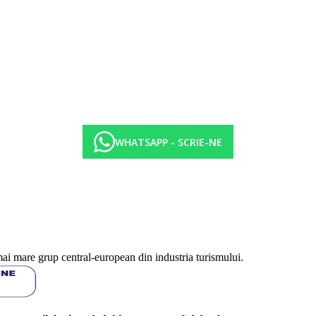
de masa, gimnastica acvatica, aerobic, volei pe plaja, jocuri de apa.
 plaja, scoala de scufundari.
 restaurant, loc de joaca pentru copii, piscina pentru copii, program de a
unca creativa
WHATSAPP - SCRIE-NE
 camera de relaxare
saj VIP, manichiura si pedichiura, ingrijire a pielii si a corpului
mai mare grup central-european din industria turismului.