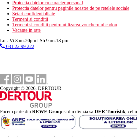
bar pe plaja ca parte a Ultra All Inclusive
Protectia datelor cu caracter personal
Protectia datelor pentru paginile noastre de pe retelele sociale
Oferta sportiva
Setari confidentialitate
Gratuit
: Centru de fitness (16+), zumba, gimnastica, tenis 
Termeni si conditii
Contra cost:
sporturi nautice motorizate si nemotorizate pe
Termeni si conditii pentru utilizarea voucherului cadou
Vacante in rate
Copii
Gratuit
: Mini club, mini discoteca, scaune pentru copii in
Lu - Vi 8am-20pm l Sb 9am-18 pm
Contra cost
: inchiriere carucior, manual pentru copii si m
031 22 99 222
Carduri
Visa, MasterCard
Site-ul web
https://thediamondhotels.com/diamond-de-luxe-hotel.html
Wellness
Copyright © 2026, DERTOUR
Intrare de la 16 ani
Gratuit
: baie turceasca (hammam), sauna, sauna cu aburi,
Contra cost
: jacuzzi, masaje, terapie corporala, sala de ma
Facem parte din
REWE Group
si din divizia sa
DER Touristik
, cel 
Internet
Gratuit:
Wi-Fi in camere si in zonele comune ale hotelului
Categoria oficiala
5 stele