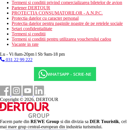
Termeni si conditii privind comercializarea biletelor de avion
Mese
Partener DERTOUR
Ultra All Inclusive
PROTECTIA CONSUMATORILOR - A.N.P.C.
Mic dejun, pranz si cina tip bufet
Protectia datelor cu caracter personal
Mic dejun tarziu (10:00-11:00)
Protectia datelor pentru paginile noastre de pe retelele sociale
Cafea si deserturi (11:00-23:00)
Setari confidentialitate
Inghetata (11:00-23:00)
Termeni si conditii
Gözleme - clatite turcesti (12:00-17:00)
Termeni si conditii pentru utilizarea voucherului cadou
Alte bauturi racoritoare langa piscina si pe plaja pe tot
Vacante in rate
parcursul zilei
Lu - Vi 8am-20pm l Sb 9am-18 pm
Gustare de noapte (24:00-07:00)
Bauturi alcoolice si nealcoolice produse local, precum si
031 22 99 222
bauturi alese din import 24 de ore pe zi.
WHATSAPP - SCRIE-NE
Plaja
plaja cu nisip este chiar langa hotel (accesibila printr-un
pod)
umbrele, sezlonguri si prosoape gratuite
bar pe plaja ca parte a Ultra All Inclusive
Copyright © 2026, DERTOUR
Oferta sportiva
Gratuit
: Centru de fitness (16+), zumba, gimnastica, tenis
de masa, gimnastica acvatica, aerobic, volei pe plaja,
jocuri de apa.
Facem parte din
REWE Group
si din divizia sa
DER Touristik
, cel
Contra cost:
sporturi nautice motorizate si nemotorizate
mai mare grup central-european din industria turismului.